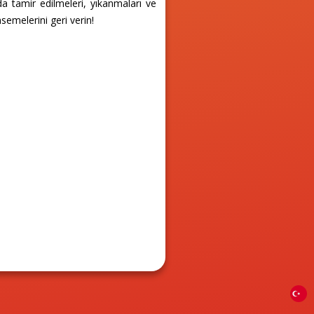
a tamir edilmeleri, yıkanmaları ve
emelerini geri verin!