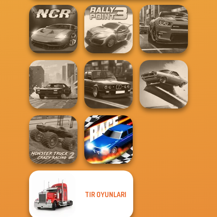
Night City Racing
Rally Point 3
Real City Driver
Highway Cars
Agame: Stunt
City Rider
Traffic Racer
Cars
TIR OYUNLARI
Monster Truck
Crazy Racing 2
Drag Race 3D