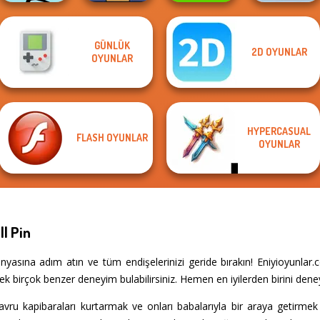
GÜNLÜK
2D OYUNLAR
My Garden
Xmas Sliding
OYUNLAR
Mr Bean Jump
Free the Ball
Journey
Puzzles
HYPERCASUAL
FLASH OYUNLAR
OYUNLAR
l Pin
yasına adım atın ve tüm endişelerinizi geride bırakın! Eniyioyunla
k birçok benzer deneyim bulabilirsiniz. Hemen en iyilerden birini dene
vru kapibaraları kurtarmak ve onları babalarıyla bir araya getirmek