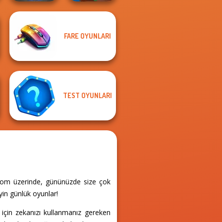
FARE OYUNLARI
Skibidi Toilet
Om Nom Tower
Puzzle
3D
TEST OYUNLARI
r.com üzerinde, gününüzde size çok
yin günlük oyunlar!
 için zekanızı kullanmanız gereken