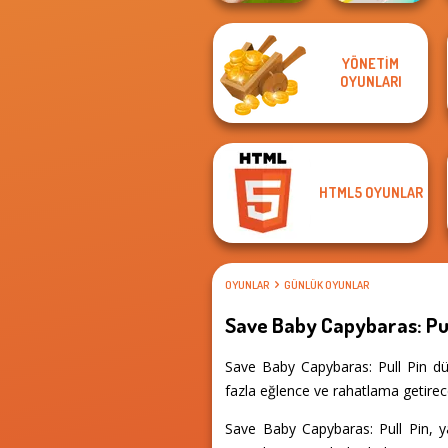
YÖNETIM
Hill Climbing
OYUNLARI
Mania
Fun Race 3D
HTML5 OYUNLAR
OYUNLAR
GÜNLÜK OYUNLAR
Save Baby Capybaras: Pul
Save Baby Capybaras: Pull Pin dün
fazla eğlence ve rahatlama getirece
Save Baby Capybaras: Pull Pin, ya