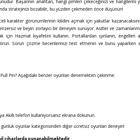
udur. Başarının anahtarı, hangi pimleri çekeceğinizi ve hangilerini ya
slında stratejinizi bozabilir, bu yüzden çekmeden önce düşünün!
nceli karakter görünümlerinin kilidini açmak için yakutlar kazanacaksın
 benzersiz ve beyin zorlayıcı bir deneyim sunuyor. Asitler ve zamanlanmış
 için Hazmat kıyafetini kullanın. Portallardan ışınlanın, engelleri 
 görün. Sorun çözme becerilerinizi test etmenin ve bunu yaparken eğ
Pull Pin? Aşağıdaki benzer oyunları denemekten çekinme:
a Akıllı telefon kullanıyorsanız ekrana dokunun.
 günlük oyunlar kategorisinden diğer ücretsiz oyunları deneyin!
l cihazlarda oynanabilmektedir.