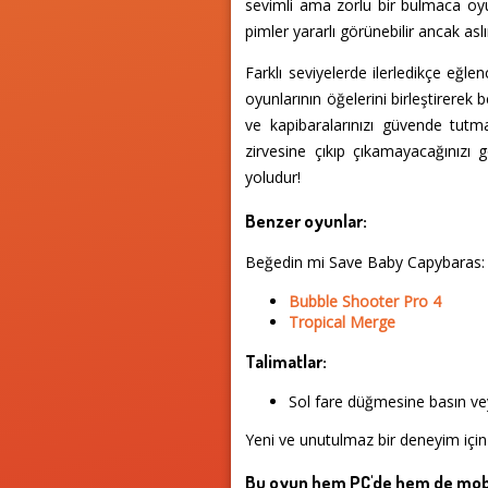
sevimli ama zorlu bir bulmaca oyun
pimler yararlı görünebilir ancak a
Farklı seviyelerde ilerledikçe eğle
oyunlarının öğelerini birleştirerek
ve kapibaralarınızı güvende tutmak
zirvesine çıkıp çıkamayacağınızı
yoludur!
Benzer oyunlar:
Beğedin mi Save Baby Capybaras: 
Bubble Shooter Pro 4
Tropical Merge
Talimatlar:
Sol fare düğmesine basın vey
Yeni ve unutulmaz bir deneyim için
Bu oyun hem PC'de hem de mobi