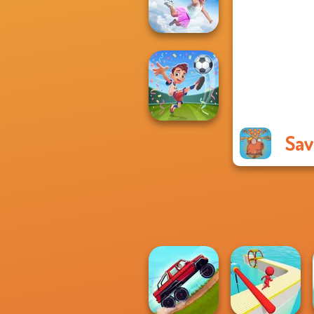
Online
Falling Art
Ragdoll
Simulator
Sav
Football
Superstars 2024