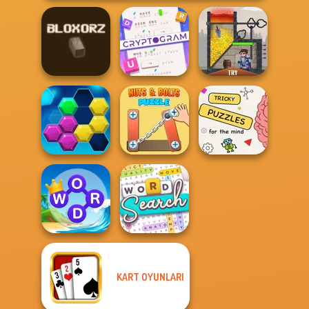
Cryptogram:
Word Brain
Bloxorz
Puzzle
Rescue Hero
Nuts & Bolts
Brain Puzzles
Puzzle Fever
Puzzle
Quests
KART OYUNLARI
Word Connect
Word Search
Puzzle
Puzzle