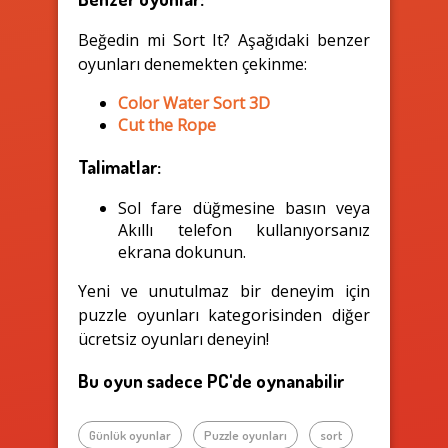
Beğedin mi Sort It? Aşağıdaki benzer
oyunları denemekten çekinme:
Color Water Sort 3D
Cut the Rope
Talimatlar:
Sol fare düğmesine basın veya
Akıllı telefon kullanıyorsanız
ekrana dokunun.
Yeni ve unutulmaz bir deneyim için
puzzle oyunları kategorisinden diğer
ücretsiz oyunları deneyin!
Bu oyun sadece PC'de oynanabilir
Günlük oyunlar
Puzzle oyunları
sort