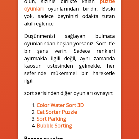
olun, sizinle birlikte kalan
puzzle
oyunları
oyunlarından biridir. Baskı
yok, sadece beyninizi odakta tutan
akıllı eğlence.
Düşünmenizi sağlayan bulmaca
oyunlarından hoşlanıyorsanız, Sort It'e
bir şans verin. Sadece renkleri
ayırmakla ilgili değil, aynı zamanda
kaosun üstesinden gelmekle, her
seferinde mükemmel bir hareketle
ilgili.
sort serisinden diğer oyunları oynayın:
Color Water Sort 3D
Cat Sorter Puzzle
Sort Parking
Bubble Sorting
Benzer oyunlar: