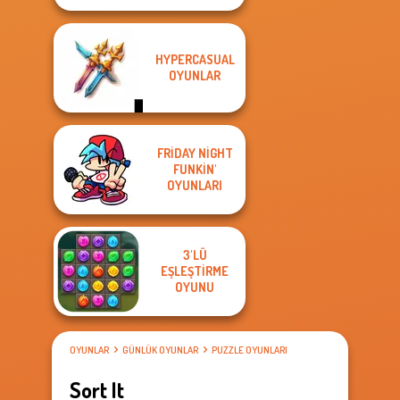
HYPERCASUAL
OYUNLAR
FRIDAY NIGHT
FUNKIN'
OYUNLARI
3'LÜ
EŞLEŞTIRME
OYUNU
OYUNLAR
GÜNLÜK OYUNLAR
PUZZLE OYUNLARI
Sort It