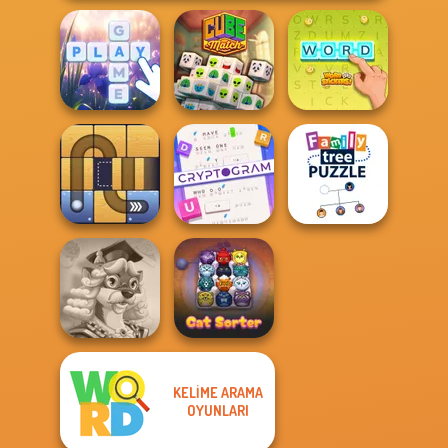
Bubble Letters
Cube Match
Word Stickers!
Cryptogram:
Word Brain
Family Tree
Free the Ball
Puzzle
Puzzle
KELIME ARAMA
Words With Prof.
OYUNLARI
Wisely
Cat Sorter Puzzle