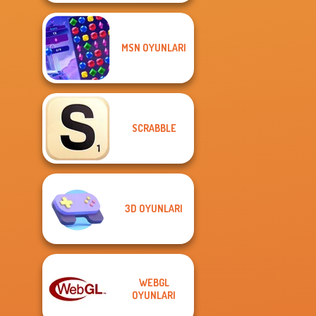
MSN OYUNLARI
SCRABBLE
3D OYUNLARI
WEBGL
OYUNLARI