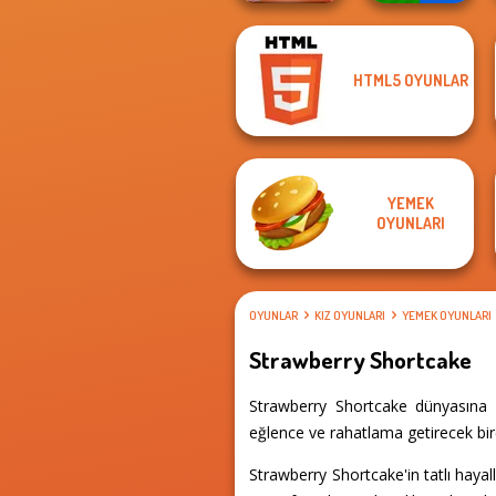
HTML5 OYUNLAR
V And N Pizza
Mind Games for
Cooking Game
2-3-4 Player
YEMEK
OYUNLARI
OYUNLAR
KIZ OYUNLARI
YEMEK OYUNLARI
Strawberry Shortcake
Strawberry Shortcake dünyasına a
eğlence ve rahatlama getirecek bir
Strawberry Shortcake'in tatlı hayal