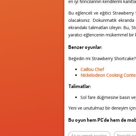
en iyi fırıncılarının kendilerini kanı
Bu eğlenceli ve eğitici Strawberr
olacaksınız. Dokunmatik ekranda 
ekrandaki talimatları izleyin. Bu, 
yaratıcı eğlencenin mükemmel bir k
Benzer oyunlar:
Beğedin mi Strawberry Shortcake?
Caillou Chef
Nickelodeon Cooking Conte
Talimatlar:
Sol fare düğmesine basın vey
Yeni ve unutulmaz bir deneyim için
Bu oyun hem PC'de hem de mobi
En iyi yemek oyunları
Fırıncılık o