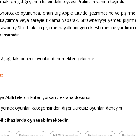
tlamak için gittiği şehrin kalbindeki teyzesi Praline'in yanına taşındı.
y Shortcake oyununda, onun Big Apple City'de gezinmesine ve pişirm
kaydırma veya fareyle tıklama yaparak, Strawberry'yi yemek pişirm
Strawberry Shortcake'in pişirme hayallerini gerçekleştirmesine yardımc
arışımıdır!
 Aşağıdaki benzer oyunları denemekten çekinme:
st
a Akıllı telefon kullanıyorsanız ekrana dokunun.
 yemek oyunları kategorisinden diğer ücretsiz oyunları deneyin!
l cihazlarda oynanabilmektedir.
yunları
Online oyunlar
HTML5 oyunlar
Erkek oyunları
Iki kişil