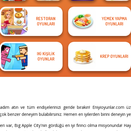
Cooking
RESTORAN
YEMEK YAPMA
Tiny Baker Ocean
Restaurant
OYUNLARI
OYUNLARI
Cooking Frenzy
Jelly Cake
Mystic Mahjong
Kitchen
IKI KIŞILIK
KREP OYUNLARI
OYUNLAR
dım atın ve tüm endişelerinizi geride bırakın! Eniyioyunlar.com ü
çok benzer deneyim bulabilirsiniz. Hemen en iyilerden birini deneyin y
leri var, Big Apple City'nin gördüğü en iyi fırıncı olma misyonunda! Hay