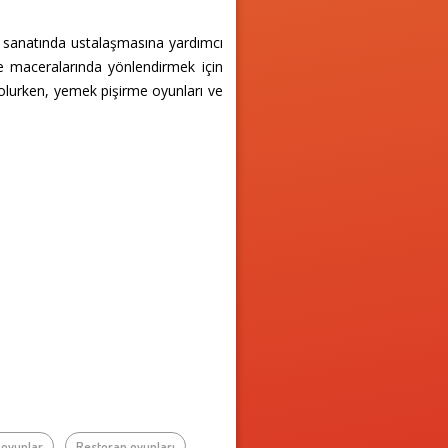
e sanatında ustalaşmasına yardımcı
e maceralarında yönlendirmek için
ı olurken, yemek pişirme oyunları ve
ik oyunlar
Restoran oyunları