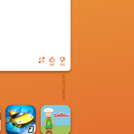
891
354