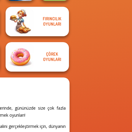
FIRINCILIK
Ultimate Flying
OYUNLARI
Car 2
Caillou Chef
ÇÖREK
OYUNLARI
zerinde, gününüzde size çok fazla
emek oyunları!
alini gerçekleştirmek için, dünyanın