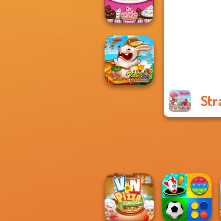
Burgeria
Papa's
Cupcakeria
Str
Rabbids Volcano
Panic