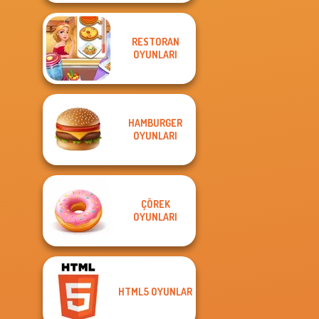
RESTORAN
OYUNLARI
HAMBURGER
OYUNLARI
ÇÖREK
OYUNLARI
HTML5 OYUNLAR