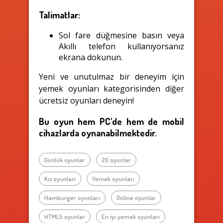
Talimatlar:
Sol fare düğmesine basın veya
Akıllı telefon kullanıyorsanız
ekrana dokunun.
Yeni ve unutulmaz bir deneyim için
yemek oyunları kategorisinden diğer
ücretsiz oyunları deneyin!
Bu oyun hem PC'de hem de mobil
cihazlarda oynanabilmektedir.
Günlük oyunlar
2D oyunlar
Kız oyunları
Yemek oyunları
Hamburger oyunları
Online oyunlar
HTML5 oyunlar
En iyi yemek oyunları