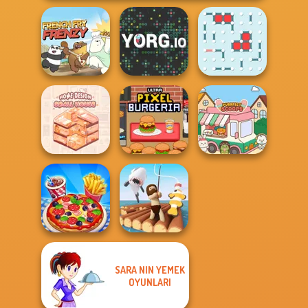
French Fry Frenzy
YORG.io
Dots and Boxes
Home Design:
Ultra Pixel
Small House
Burgeria
Purr-fect Scoops
SARA NIN YEMEK
OYUNLARI
Cooking Live
Raft Life