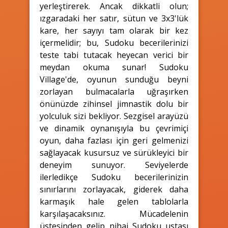
yerleştirerek. Ancak dikkatli olun;
ızgaradaki her satır, sütun ve 3x3'lük
kare, her sayıyı tam olarak bir kez
içermelidir; bu, Sudoku becerilerinizi
teste tabi tutacak heyecan verici bir
meydan okuma sunar! Sudoku
Village'de, oyunun sunduğu beyni
zorlayan bulmacalarla uğraşırken
önünüzde zihinsel jimnastik dolu bir
yolculuk sizi bekliyor. Sezgisel arayüzü
ve dinamik oynanışıyla bu çevrimiçi
oyun, daha fazlası için geri gelmenizi
sağlayacak kusursuz ve sürükleyici bir
deneyim sunuyor. Seviyelerde
ilerledikçe Sudoku becerilerinizin
sınırlarını zorlayacak, giderek daha
karmaşık hale gelen tablolarla
karşılaşacaksınız. Mücadelenin
üstesinden gelip nihai Sudoku ustası