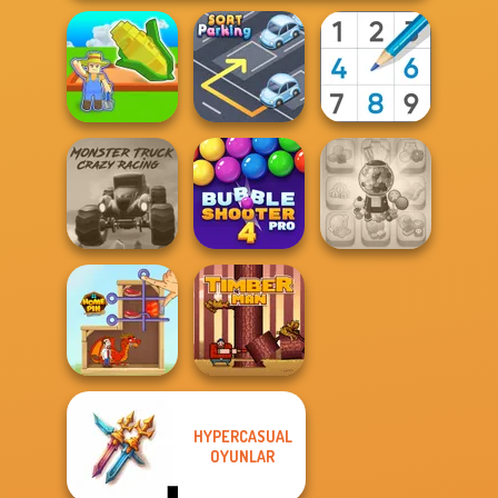
My Garden
Journey
Sort Parking
Sudoku Royal
Monster Truck
Bubble Shooter
Candy Shop
Crazy Racing
Pro 4
Merge
HYPERCASUAL
OYUNLAR
Home Pin 1
Timberman