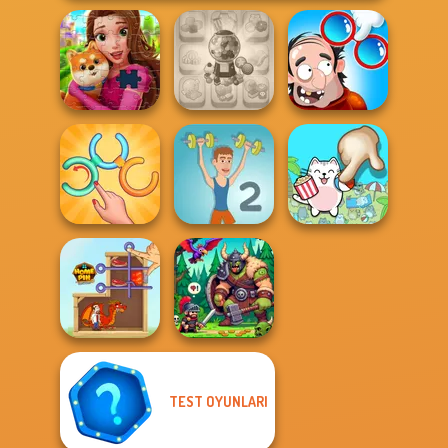
Candy Shop
DOP Puzzle:
Royal Jigsaw
Merge
Displace One Part
Untangle Rings
Master
Muscle Clicker 2
Spot The Cat
TEST OYUNLARI
Home Pin 1
Dragon Hunter