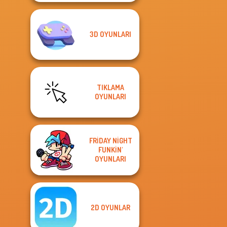
3D OYUNLARI
TIKLAMA
OYUNLARI
FRIDAY NIGHT
FUNKIN'
OYUNLARI
2D OYUNLAR