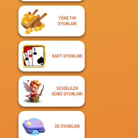
YÖNETIM
OYUNLARI
KART OYUNLARI
SEVGILILER
GÜNÜ OYUNLARI
3D OYUNLARI