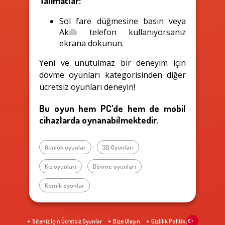
Talimatlar:
Sol fare düğmesine basın veya
Akıllı telefon kullanıyorsanız
ekrana dokunun.
Yeni ve unutulmaz bir deneyim için
dövme oyunları kategorisinden diğer
ücretsiz oyunları deneyin!
Bu oyun hem PC'de hem de mobil
cihazlarda oynanabilmektedir.
Günlük oyunlar
3D Oyunları
Kız oyunları
Dövme oyunları
Komik oyunlar
Siteniz İçin Ücretsiz Oyunlar
Bize Ulaşın
Gizlilik Politikası