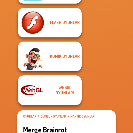
FLASH OYUNLAR
KOMIK OYUNLAR
WEBGL
OYUNLARI
OYUNLAR
GÜNLÜK OYUNLAR
MANTIK OYUNLARI
Merge Brainrot