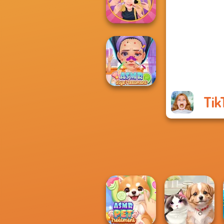
Pet Salon 2
Extreme
Makeover
Tik
ASMR Stye
Treatment