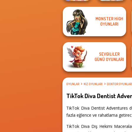
MONSTER HIGH
ASMR Pet
OYUNLARI
Treatment
Pet Salon
SEVGILILER
GÜNÜ OYUNLARI
OYUNLAR
KIZ OYUNLARI
DOKTOR OYUNLAR
TikTok Diva Dentist Adve
TikTok Diva Dentist Adventures dü
fazla eğlence ve rahatlama getirece
TikTok Diva Diş Hekimi Maceraları,