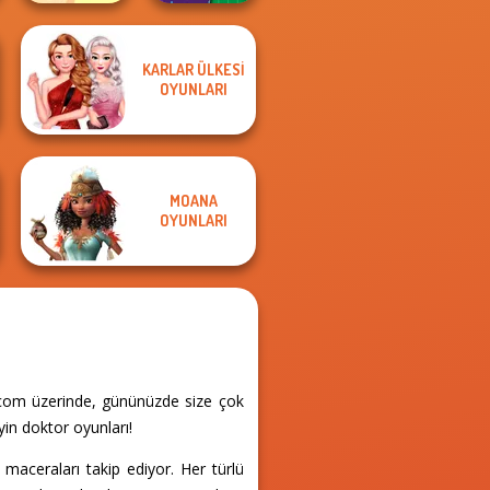
KARLAR ÜLKESI
Dora Cooking in
DIY Phone Case
OYUNLARI
la Cucina
Shop
MOANA
OYUNLARI
r.com üzerinde, gününüzde size çok
yin doktor oyunları!
 maceraları takip ediyor. Her türlü