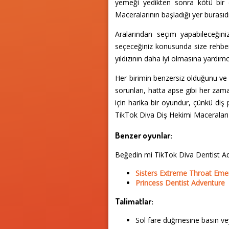
yemeği yedikten sonra kötü bir d
Maceralarının başladığı yer burası
Aralarından seçim yapabileceğin
seçeceğiniz konusunda size rehber
yıldızının daha iyi olmasına yardım
Her birimin benzersiz olduğunu ve 
sorunları, hatta apse gibi her zama
için harika bir oyundur, çünkü diş 
TikTok Diva Diş Hekimi Maceraları eğ
Benzer oyunlar:
Beğedin mi TikTok Diva Dentist A
Sisters Extreme Throat Em
Princess Dentist Adventure
Talimatlar:
Sol fare düğmesine basın vey