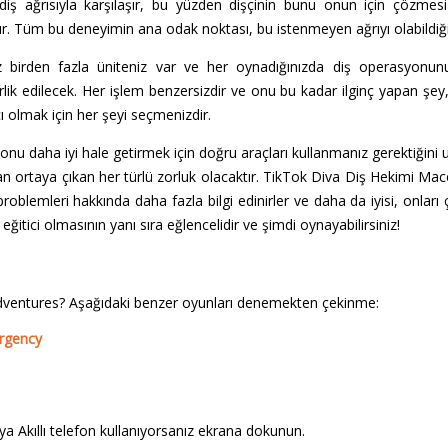
iş ağrısıyla karşılaşır, bu yüzden dişçinin bunu onun için çözmes
dır. Tüm bu deneyimin ana odak noktası, bu istenmeyen ağrıyı olabildiğ
iz birden fazla üniteniz var ve her oynadığınızda diş operasyonu
lik edilecek. Her işlem benzersizdir ve onu bu kadar ilginç yapan şey
cı olmak için her şeyi seçmenizdir.
onu daha iyi hale getirmek için doğru araçları kullanmanız gerektiğini 
n ortaya çıkan her türlü zorluk olacaktır. TikTok Diva Diş Hekimi Mace
problemleri hakkında daha fazla bilgi edinirler ve daha da iyisi, onları
itici olmasının yanı sıra eğlencelidir ve şimdi oynayabilirsiniz!
dventures? Aşağıdaki benzer oyunları denemekten çekinme:
ergency
a Akıllı telefon kullanıyorsanız ekrana dokunun.