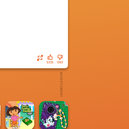
5335
1303