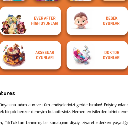
EVER AFTER
BEBEK
Knee Case
ASMR Beauty
TB Avataria Life
HIGH OYUNLARI
OYUNLARI
Simulator
Homeless
BFF Math Class
Girl
AKSESUAR
DOKTOR
OYUNLARI
OYUNLARI
I
ntures
nyasına adım atın ve tüm endişelerinizi geride bırakın! Eniyioyunla
k birçok benzer deneyim bulabilirsiniz. Hemen en iyilerden birini dene
 TikTok'tan tanınmış bir sanatçının dişçiyi ziyaret ederken yaşadığı