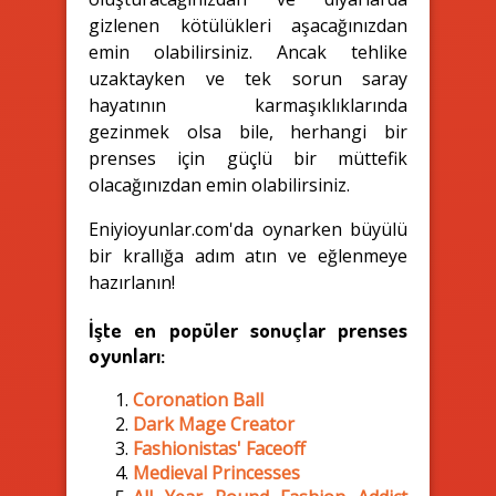
gizlenen kötülükleri aşacağınızdan
emin olabilirsiniz. Ancak tehlike
uzaktayken ve tek sorun saray
hayatının karmaşıklıklarında
gezinmek olsa bile, herhangi bir
prenses için güçlü bir müttefik
olacağınızdan emin olabilirsiniz.
Eniyioyunlar.com'da oynarken büyülü
bir krallığa adım atın ve eğlenmeye
hazırlanın!
İşte en popüler sonuçlar prenses
oyunları:
Coronation Ball
Dark Mage Creator
Fashionistas' Faceoff
Medieval Princesses