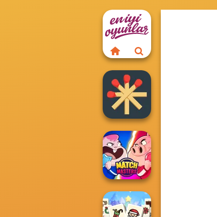
Matchstick
Puzzles