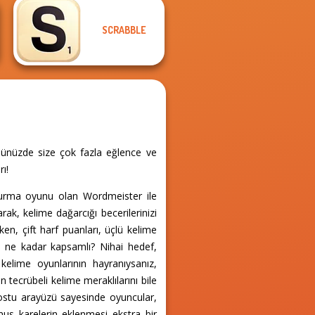
SCRABBLE
nünüzde size çok fazla eğlence ve
ı!
şturma oyunu olan Wordmeister ile
rak, kelime dağarcığı becerilerinizi
ken, çift harf puanları, üçlü kelime
niz ne kadar kapsamlı? Nihai hedef,
elime oyunlarının hayranıysanız,
tecrübeli kelime meraklılarını bile
 dostu arayüzü sayesinde oyuncular,
onus karelerin eklenmesi ekstra bir