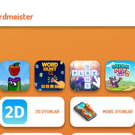
rdmeister
2D OYUNLAR
MOBIL OYUNLAR
Apple Worm
Word Hunt
Bubble Letters
Dream Pet Link 2