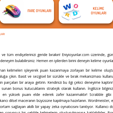
KELIME
FARE OYUNLARI
OYUNLARI
LARI
ve tüm endişelerinizi geride bırakın! Eniyioyunlar.com üzerinde, gü
eneyim bulabilirsiniz. Hemen en iyilerden birini deneyin kelime oyunlar
lunan kelimeleri işleyerek puan kazanmaya zorlayan bir kelime olu
uluğa çıkın. Basit ve sezgisel bir sürükle ve bırak mekanizması kullana
n parçaları bir araya getirin. Kendinizi bu ilgi çekici deneyime kaptırır
 sunan bonus kutucuklarını stratejik olarak kullanın. İngilizce bilgi
ve en yüksek puanı elde ederek zafer kazanmaktır! Scrabble gibi k
karıcı dilsel maceranın büyüsüne kapılmaya hazırlanın. Wordmeister, en 
ortam sağlayan akıllı bir yapay zeka oynatıcısını tanıtıyor. Kullanıcı
ken sorunsuz bir şekilde kelimelerin oluşturulmasına katılabilirler. B