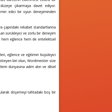
 düzeye çıkarmaya davet ediyor.
atmin edici bir oyun deneyiminden
ya çapındaki rekabet standartlarına
aşan sürükleyici ve zorlu bir deneyim
unu hem eğlence hem de entelektüel
eri, eğlence ve eğitimin büyüleyici
ek isteyen biri olun, Wordmeister size
elerin dünyasına adım atın ve dilsel
tularak döşemeyi tahtadaki boş bir