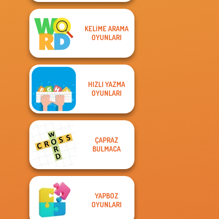
KELIME ARAMA
OYUNLARI
HIZLI YAZMA
OYUNLARI
ÇAPRAZ
BULMACA
YAPBOZ
OYUNLARI