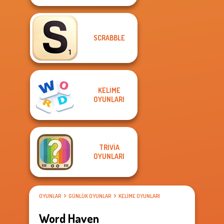
SCRABBLE
KELIME
OYUNLARI
TRIVIA
OYUNLARI
OYUNLAR
GÜNLÜK OYUNLAR
KELIME OYUNLARI
Word Haven