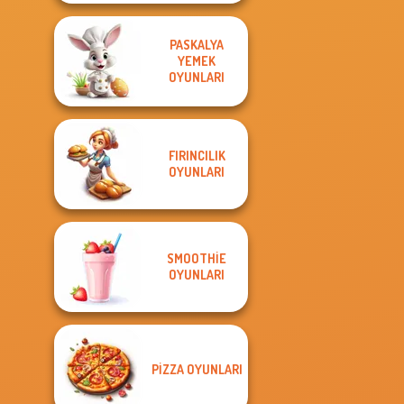
PASKALYA
YEMEK
OYUNLARI
FIRINCILIK
OYUNLARI
SMOOTHIE
OYUNLARI
PIZZA OYUNLARI