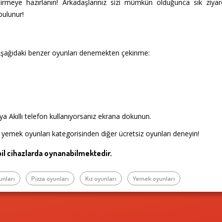
pişirmeye hazırlanın! Arkadaşlarınız sizi mümkün olduğunca sık ziya
ulunur!
şağıdaki benzer oyunları denemekten çekinme:
a Akıllı telefon kullanıyorsanız ekrana dokunun.
 yemek oyunları kategorisinden diğer ücretsiz oyunları deneyin!
l cihazlarda oynanabilmektedir.
yunları
Pizza oyunları
Kız oyunları
Yemek oyunları