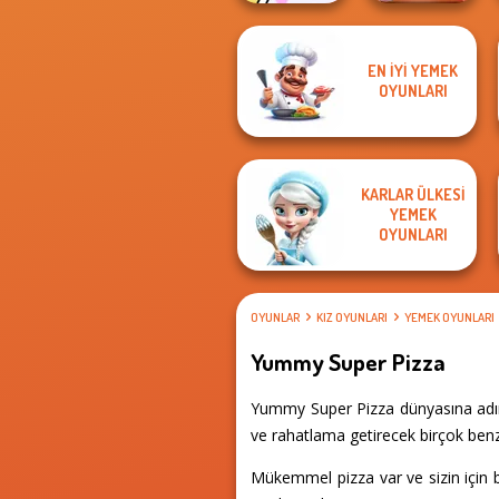
Dolly's
EN IYI YEMEK
Restaurant
V And N Pizza
OYUNLARI
Organising
Cooking Game
KARLAR ÜLKESI
YEMEK
OYUNLARI
OYUNLAR
KIZ OYUNLARI
YEMEK OYUNLARI
Yummy Super Pizza
Yummy Super Pizza dünyasına adım 
ve rahatlama getirecek birçok benz
Mükemmel pizza var ve sizin için b