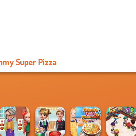
my Super Pizza