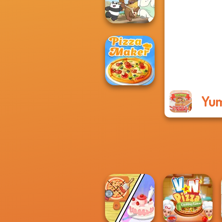
Food Chef
French Fry Frenzy
Yum
The Pizza Maker