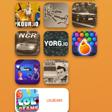
Stick Duel: Battle
Highway Cars
Kour.io
Hero
Traffic Racer
Bubble Shooter
Night City Racing
YORG.io
HD 3
LOLBEANS
Power
Super Soccer
Badminton
Noggins