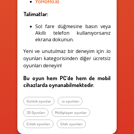
YoHoHo.io
Talimatlar:
Sol fare düğmesine basın veya
Akıllı telefon kullanıyorsanız
ekrana dokunun.
Yeni ve unutulmaz bir deneyim için .io
oyunları kategorisinden diğer ücretsiz
oyunları deneyin!
Bu oyun hem PC'de hem de mobil
cihazlarda oynanabilmektedir.
Günlük oyunlar
.io oyunları
3D Oyunları
Multiplayer oyunlar
Erkek oyunları
Silah oyunları