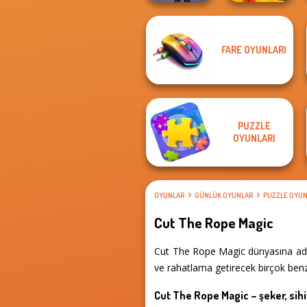
FARE OYUNLARI
Brawl Stars
Alphabet: Merge
Sound
And Fight
PUZZLE
OYUNLARI
OYUNLAR
GÜNLÜK OYUNLAR
PUZZLE OYUN
Cut The Rope Magic
Cut The Rope Magic dünyasına adım
ve rahatlama getirecek birçok benze
Cut The Rope Magic – şeker, sih