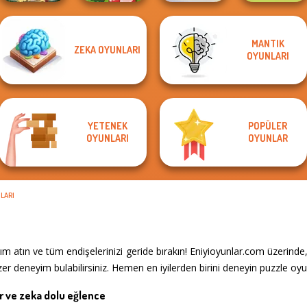
MANTIK
ZEKA OYUNLARI
Easter
KrisMas Mahjong
Alphabet Lore
OYUNLARI
Eggventure
Egg Farm
2
Maze
YETENEK
POPÜLER
OYUNLARI
OYUNLAR
LARI
 atın ve tüm endişelerinizi geride bırakın! Eniyioyunlar.com üzerinde
r deneyim bulabilirsiniz. Hemen en iyilerden birini deneyin puzzle oyun
ir ve zeka dolu eğlence