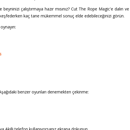
yninizi çalıştırmaya hazır mısınız? Cut The Rope Magic'e dalın ve e
i keşfederken kaç tane mükemmel sonuç elde edebileceğinizi görün.
 oynayın:
s
Aşağıdaki benzer oyunları denemekten çekinme:
a Akıllı telefon kullanıyorsanız ekrana dokunun.