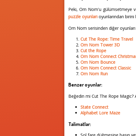
Peki, Om Nom'u gülümsetmeye ve be
puzzle oyunları
oyunlarından birin
Om Nom serisinden diğer oyunları
Cut The Rope: Time Travel
Om Nom Tower 3D
Cut the Rope
Om Nom Connect Christma
Om Nom Bounce
Om Nom Connect Classic
Om Nom Run
Benzer oyunlar:
Beğedin mi Cut The Rope Magic? 
State Connect
Alphabet Lore Maze
Talimatlar:
Sol fare düğmesine basın vey