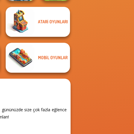
ATARI OYUNLARI
Dusty Maze
Football
Hunter
Superstars 2024
MOBIL OYUNLAR
, gününüzde size çok fazla eğlence
ları!