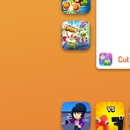
Om Nom Bounce
Om Nom
Connect Classic
Cut
Om Nom Run