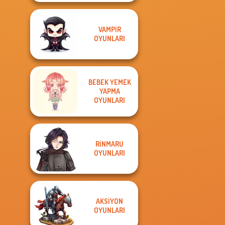
VAMPIR
OYUNLARI
BEBEK YEMEK
YAPMA
OYUNLARI
RINMARU
OYUNLARI
AKSIYON
OYUNLARI