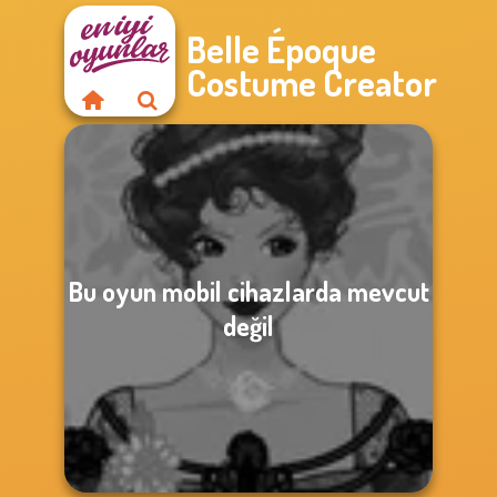
Belle Époque
Costume Creator
Bu oyun mobil cihazlarda mevcut
değil