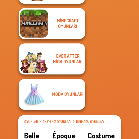
MINECRAFT
OYUNLARI
EVER AFTER
HIGH OYUNLARI
MODA OYUNLARI
OYUNLAR
EN IYI KIZ OYUNLARI
RINMARU OYUNLARI
Belle Époque Costume