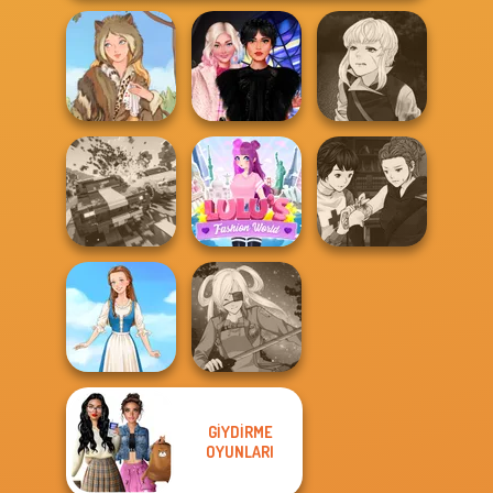
Manga Creator
Wednesday
Vampire Hunter
Grimm Beauty
Besties Fun Day
P...
Manga Creator
Carnage Battle
Lulus Fashion
Vampire Hunter
Arena
World
P...
GIYDIRME
OYUNLARI
Folklore Fashion
SNK Cosplayer