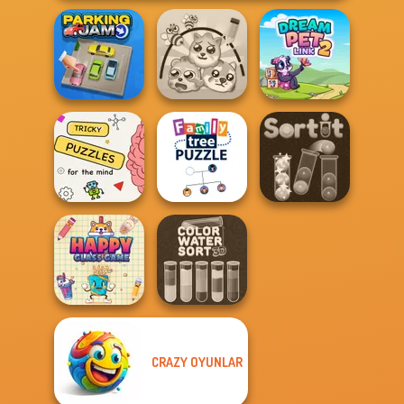
Parking Jam
Protect My Dog 3
Dream Pet Link 2
Brain Puzzles
Family Tree
Quests
Puzzle
Sort It
CRAZY OYUNLAR
Color Water Sort
Happy Glass
3D