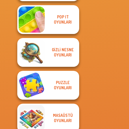
POP IT
OYUNLARI
GIZLI NESNE
OYUNLARI
PUZZLE
OYUNLARI
MASAÜSTÜ
OYUNLARI