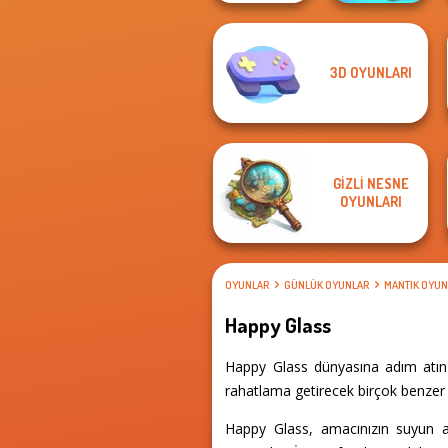
3D OYUNLARI
The Impossible
Cut The Rope
Quiz Classic
Magic
GIZLI NESNE
OYUNLARI
OYUNLAR
GÜNLÜK OYUNLAR
MANTIK OYUN
Happy Glass
Happy Glass dünyasına adım atın 
rahatlama getirecek birçok benzer d
Happy Glass, amacınızın suyun ak