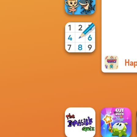
Puzzle Quest
Merge Brainrot
Hap
Sudoku Royal