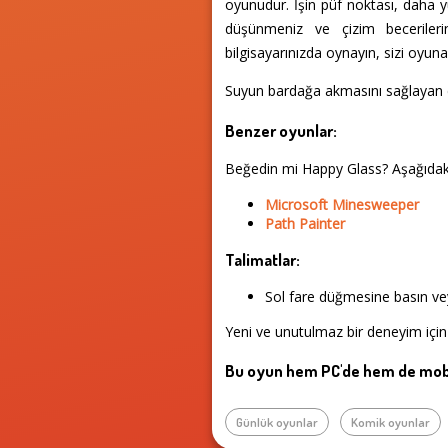
oyunudur. İşin püf noktası, daha y
düşünmeniz ve çizim becerileri
bilgisayarınızda oynayın, sizi oyun
Suyun bardağa akmasını sağlayan çiz
Benzer oyunlar:
Beğedin mi Happy Glass? Aşağıdak
Microsoft Minesweeper
Path Painter
Talimatlar:
Sol fare düğmesine basın vey
Yeni ve unutulmaz bir deneyim için
Bu oyun hem PC'de hem de mobi
Günlük oyunlar
Komik oyunlar