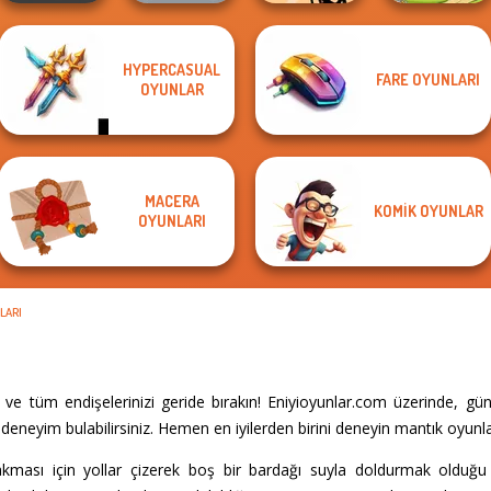
HYPERCASUAL
FARE OYUNLARI
Guess Their
Stickman
OYUNLAR
Elevator Fight
Answer
Jailbreak Story
Dream Pet Link 2
MACERA
KOMIK OYUNLAR
OYUNLARI
LARI
ve tüm endişelerinizi geride bırakın! Eniyioyunlar.com üzerinde, gü
eneyim bulabilirsiniz. Hemen en iyilerden birini deneyin mantık oyunla
ması için yollar çizerek boş bir bardağı suyla doldurmak olduğu 