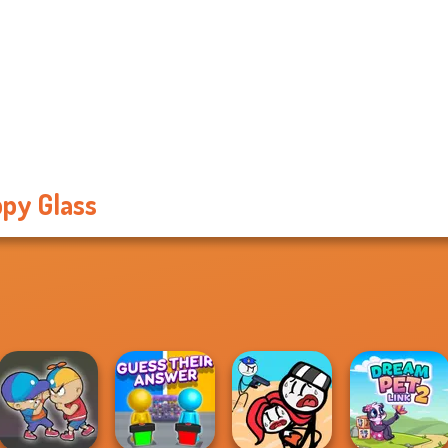
py Glass