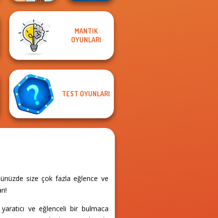
MANTIK
Tattoo Master 3D:
OYUNLARI
Crazy Art
Wordmeister
TEST OYUNLARI
nünüzde size çok fazla eğlence ve
rı!
yaratıcı ve eğlenceli bir bulmaca