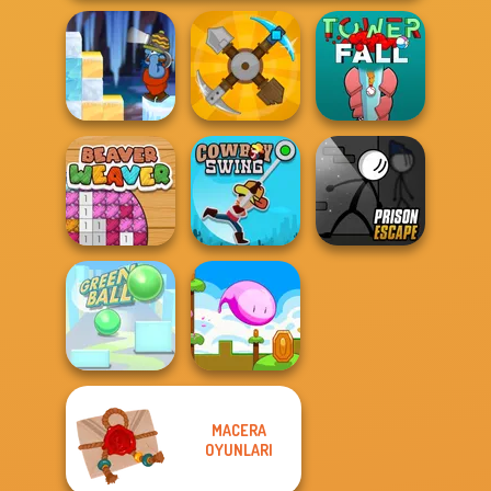
Gold Strike Icy
Cave
Craft Drill
Tower Fall
Prison Escape
Beaver Weaver
Cowboy Swing
Online
MACERA
OYUNLARI
Green Ball
Mini Steps