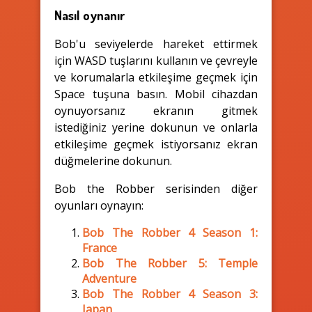
Nasıl oynanır
Bob'u seviyelerde hareket ettirmek
için WASD tuşlarını kullanın ve çevreyle
ve korumalarla etkileşime geçmek için
Space tuşuna basın. Mobil cihazdan
oynuyorsanız ekranın gitmek
istediğiniz yerine dokunun ve onlarla
etkileşime geçmek istiyorsanız ekran
düğmelerine dokunun.
Bob the Robber serisinden diğer
oyunları oynayın:
Bob The Robber 4 Season 1:
France
Bob The Robber 5: Temple
Adventure
Bob The Robber 4 Season 3:
Japan