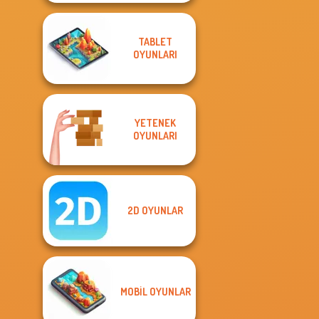
TABLET
OYUNLARI
YETENEK
OYUNLARI
2D OYUNLAR
MOBIL OYUNLAR