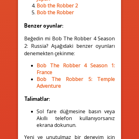
Bob the Robber 2
Bob the Robber
Benzer oyunlar:
Beğedin mi Bob The Robber 4 Season
2: Russia? Aşağıdaki benzer oyunları
denemekten çekinme:
Bob The Robber 4 Season 1:
France
Bob The Robber 5: Temple
Adventure
Talimatlar:
Sol fare düğmesine basın veya
Akıllı telefon kullanıyorsanız
ekrana dokunun.
Yeni ve unutulmaz bir deneyim için