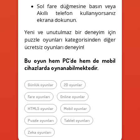
Sol fare düğmesine basın veya
Akıllı telefon kullanıyorsanız
ekrana dokunun.
Yeni ve unutulmaz bir deneyim için
puzzle oyunları kategorisinden diğer
ücretsiz oyunları deneyin!
Bu oyun hem PC'de hem de mobil
cihazlarda oynanabilmektedir.
Günlük oyunlar
2D oyunlar
Fare oyunları
Online oyunlar
HTML5 oyunlar
Mobil oyunlar
Puzzle oyunları
Tablet oyunları
Zeka oyunları