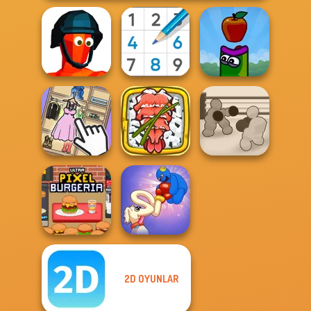
Funny Shooter
Sudoku Royal
Apple Worm
Giant Sushi:
Merge Master
Boxing Gang
Organize It
Game
Stars
2D OYUNLAR
Ultra Pixel
Long Dog - Long
Burgeria
Nose