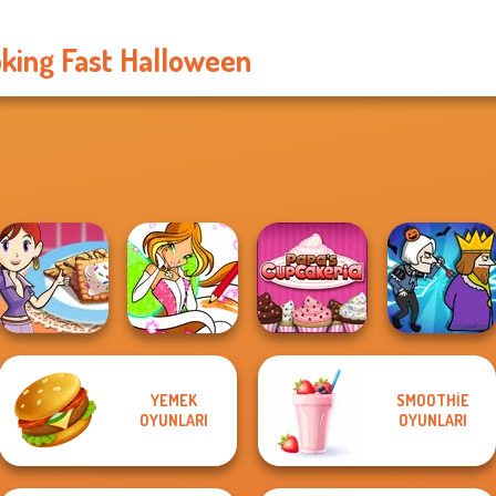
king Fast Halloween
YEMEK
SMOOTHIE
Sara's Cooking
Winx Paint Fairy
Papa's
OYUNLARI
OYUNLARI
Class: Mini Pop...
Color
Cupcakeria
Murder