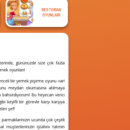
RESTORAN
OYUNLARI
zerinde, gününüzde size çok fazla
emek oyunları!
enceli bir yemek pişirme oyunu var!
oyunu meydan okumasına atılmaya
n bahsediyorum! Bu heyecan verici
bi keyifli bir görevle karşı karşıya
elen şef!
, parmaklarınızın ucunda çok çeşitli
al müşterilerinizin iştahını tatmin