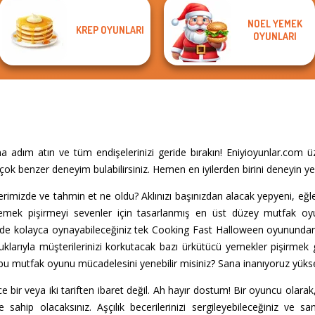
NOEL YEMEK
KREP OYUNLARI
OYUNLARI
 adım atın ve tüm endişelerinizi geride bırakın! Eniyioyunlar.com ü
çok benzer deneyim bulabilirsiniz. Hemen en iyilerden birini deneyin y
zerimizde ve tahmin et ne oldu? Aklınızı başınızdan alacak yepyeni, eğl
yemek pişirmeyi sevenler için tasarlanmış en üst düzey mutfak 
rinde kolayca oynayabileceğiniz tek Cooking Fast Halloween oyununda
klarıyla müşterilerinizi korkutacak bazı ürkütücü yemekler pişirmek gi
ve bu mutfak oyunu mücadelesini yenebilir misiniz? Sana inanıyoruz yüks
bir veya iki tariften ibaret değil. Ah hayır dostum! Bir oyuncu olarak
e sahip olacaksınız. Aşçılık becerilerinizi sergileyebileceğiniz ve san