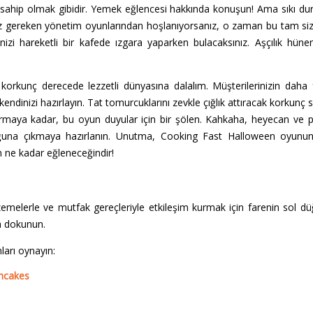
a sahip olmak gibidir. Yemek eğlencesi hakkında konuşun! Ama sıkı du
z gereken yönetim oyunlarından hoşlanıyorsanız, o zaman bu tam siz
nizi hareketli bir kafede ızgara yaparken bulacaksınız. Aşçılık hüner
korkunç derecede lezzetli dünyasına dalalım. Müşterilerinizin daha 
 kendinizi hazırlayın. Tat tomurcuklarını zevkle çığlık attıracak korkunç
dırmaya kadar, bu oyun duyular için bir şölen. Kahkaha, heyecan ve pe
uğuna çıkmaya hazırlanın. Unutma, Cooking Fast Halloween oyunun
 ne kadar eğleneceğindir!
emelerle ve mutfak gereçleriyle etkileşim kurmak için farenin sol d
a dokunun.
ları oynayın:
ancakes