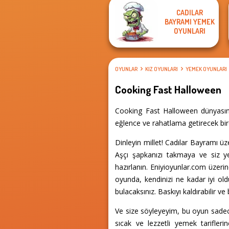
CADILAR
BAYRAMI YEMEK
OYUNLARI
OYUNLAR
KIZ OYUNLARI
YEMEK OYUNLARI
Cooking Fast Halloween
Cooking Fast Halloween dünyasına
eğlence ve rahatlama getirecek bir
Dinleyin millet! Cadılar Bayramı ü
Aşçı şapkanızı takmaya ve siz 
hazırlanın. Eniyioyunlar.com üze
oyunda, kendinizi ne kadar iyi oldu
bulacaksınız. Baskıyı kaldırabilir 
Ve size söyleyeyim, bu oyun sadece 
sıcak ve lezzetli yemek tariflerin