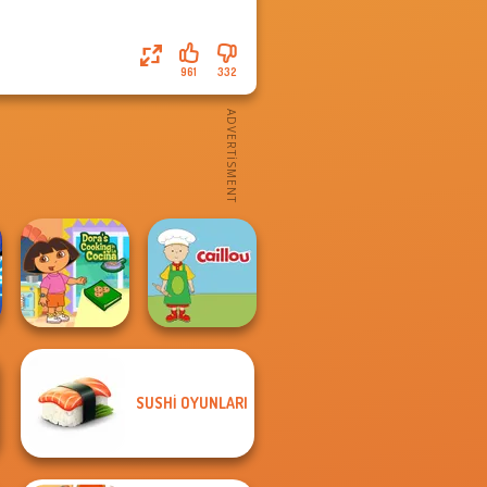
961
332
SUSHI OYUNLARI
Dora Cooking in
la Cucina
Caillou Chef