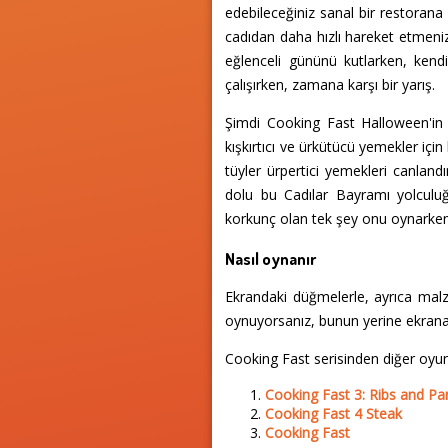
edebileceğiniz sanal bir restoran
cadıdan daha hızlı hareket etmeni
eğlenceli gününü kutlarken, kendi
çalışırken, zamana karşı bir yarış.
Şimdi Cooking Fast Halloween'in 
kışkırtıcı ve ürkütücü yemekler için
tüyler ürpertici yemekleri canlan
dolu bu Cadılar Bayramı yolcul
korkunç olan tek şey onu oynarken
Nasıl oynanır
Ekrandaki düğmelerle, ayrıca malz
oynuyorsanız, bunun yerine ekran
Cooking Fast serisinden diğer oyun
Cooking Fast 3: Ribs and P
Cooking Fast 4 Steak
Cooking Fast