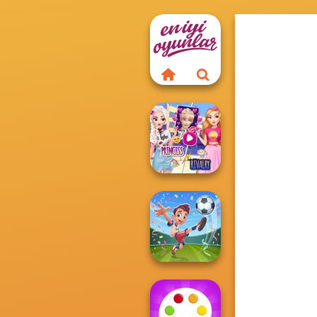
Elsa And
Rapunzel
Princess Riv...
Football