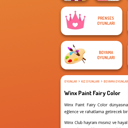
Coloring by
PRENSES
Numbers - Pixel
OYUNLARI
Beaver Weaver
Ro...
BOYAMA
OYUNLARI
OYUNLAR
KIZ OYUNLARI
BOYAMA OYUNLAR
Winx Paint Fairy Color
Winx Paint Fairy Color dünyasına
eğlence ve rahatlama getirecek bir
Winx Club hayranı mısınız ve haya