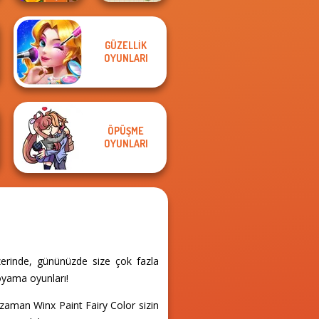
GÜZELLIK
Tropical Cubes
OYUNLARI
2048
Paint It
ÖPÜŞME
OYUNLARI
zerinde, gününüzde size çok fazla
oyama oyunları!
zaman Winx Paint Fairy Color sizin