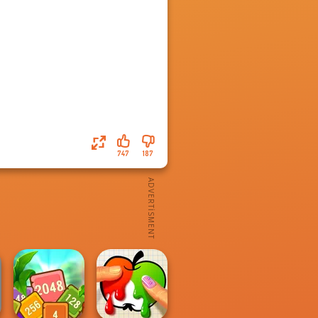
747
187