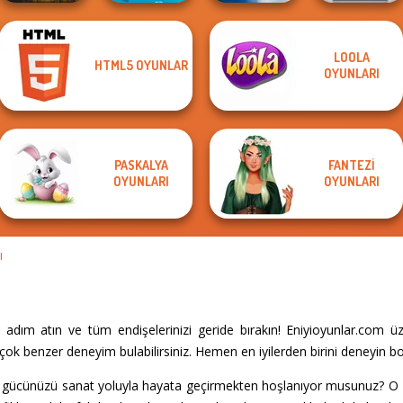
LOOLA
HTML5 OYUNLAR
Cute Coloring
Ultimate Flying
OYUNLARI
Word Haven
Games
Car 2
Color Fill 3D
PASKALYA
FANTEZI
OYUNLARI
OYUNLARI
I
 adım atın ve tüm endişelerinizi geride bırakın! Eniyioyunlar.com ü
çok benzer deneyim bulabilirsiniz. Hemen en iyilerden birini deneyin b
l gücünüzü sanat yoluyla hayata geçirmekten hoşlanıyor musunuz? O 