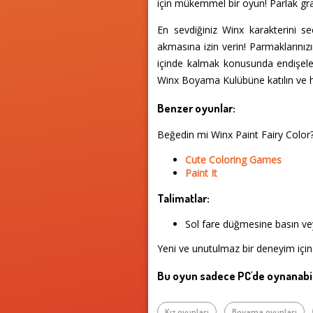
için mükemmel bir oyun! Parlak grafi
En sevdiğiniz Winx karakterini seç
akmasına izin verin! Parmaklarınızı
içinde kalmak konusunda endişelenm
Winx Boyama Kulübüne katılın ve h
Benzer oyunlar:
Beğedin mi Winx Paint Fairy Color
Cute Coloring Games
Paint It
Talimatlar:
Sol fare düğmesine basın vey
Yeni ve unutulmaz bir deneyim için
Bu oyun sadece PC'de oynanabil
Kız oyunları
Boyama oyunları