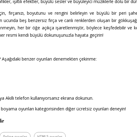
kler, ışıltılı efektler, büyülü sesler ve büyüleyici müziklerle dolu bir dü
in, fırçanızı, boyutunu ve rengini belirleyin ve büyülü bir peri şahes
n ucunda beş benzersiz fırça ve canlı renklerden oluşan bir gökkuşağı i
eyin, her bir öğe açıkça işaretlenmiştir, böylece keşfedebilir ve ken
er resmi kendi büyülü dokunuşunuzla hayata geçirin!
? Aşağıdaki benzer oyunları denemekten çekinme:
a Akıllı telefon kullanıyorsanız ekrana dokunun.
 boyama oyunları kategorisinden diğer ücretsiz oyunları deneyin!
ir
Online oyunlar
HTML5 oyunlar