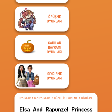
ÖPÜŞME
OYUNLARI
CADILAR
BAYRAMI
OYUNLARI
GIYDIRME
OYUNLARI
OYUNLAR
KIZ OYUNLARI
GÜZELLIK OYUNLARI
GIYDIRME OYUNLARI
Elsa And Rapunzel Princess