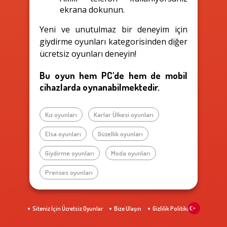
ekrana dokunun.
Yeni ve unutulmaz bir deneyim için
giydirme oyunları kategorisinden diğer
ücretsiz oyunları deneyin!
Bu oyun hem PC'de hem de mobil
cihazlarda oynanabilmektedir.
Kız oyunları
Karlar Ülkesi oyunları
Elsa oyunları
Güzellik oyunları
Giydirme oyunları
Moda oyunları
Prenses oyunları
Siteniz İçin Ücretsiz Oyunlar
Bize Ulaşın
Gizlilik Politikası