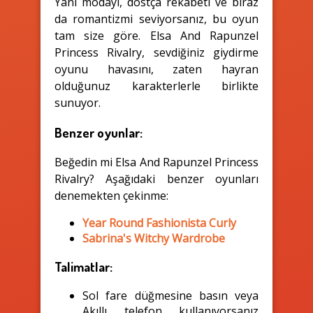
Yani modayı, dostça rekabeti ve biraz
da romantizmi seviyorsanız, bu oyun
tam size göre. Elsa And Rapunzel
Princess Rivalry, sevdiğiniz giydirme
oyunu havasını, zaten hayran
olduğunuz karakterlerle birlikte
sunuyor.
Benzer oyunlar:
Beğedin mi Elsa And Rapunzel Princess
Rivalry? Aşağıdaki benzer oyunları
denemekten çekinme:
Year Round Fashionista Curly
Sabrina's Witchy Wardrobe
Talimatlar:
Sol fare düğmesine basın veya
Akıllı telefon kullanıyorsanız