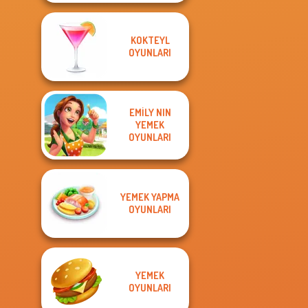
KOKTEYL
OYUNLARI
EMILY NIN
YEMEK
OYUNLARI
YEMEK YAPMA
OYUNLARI
YEMEK
OYUNLARI