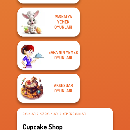
PASKALYA
YEMEK
OYUNLARI
SARA NIN YEMEK
OYUNLARI
AKSESUAR
OYUNLARI
OYUNLAR
KIZ OYUNLARI
YEMEK OYUNLARI
Cupcake Shop