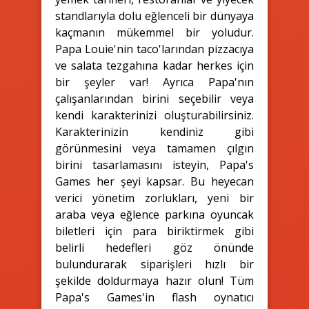
standlarıyla dolu eğlenceli bir dünyaya
kaçmanın mükemmel bir yoludur.
Papa Louie'nin taco'larından pizzacıya
ve salata tezgahına kadar herkes için
bir şeyler var! Ayrıca Papa'nın
çalışanlarından birini seçebilir veya
kendi karakterinizi oluşturabilirsiniz.
Karakterinizin kendiniz gibi
görünmesini veya tamamen çılgın
birini tasarlamasını isteyin, Papa's
Games her şeyi kapsar. Bu heyecan
verici yönetim zorlukları, yeni bir
araba veya eğlence parkına oyuncak
biletleri için para biriktirmek gibi
belirli hedefleri göz önünde
bulundurarak siparişleri hızlı bir
şekilde doldurmaya hazır olun! Tüm
Papa's Games'in flash oynatıcı