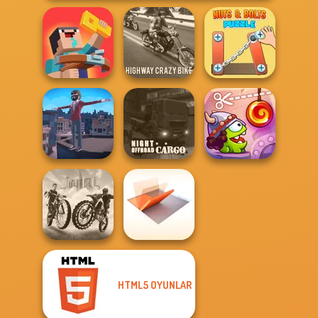
Noob: Zombie
Highway Crazy
Nuts & Bolts
Prison Escape
Bike
Puzzle
Night OffRoad
Cut The Rope:
Backflip Maniac
Cargo
Time Travel
HTML5 OYUNLAR
City Bike Racing
Folding Blocks
Champion
Puzzle