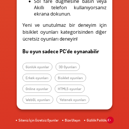
Sol fare düğmesine basın veya
Akıllı telefon kullanıyorsanız
ekrana dokunun.
Yeni ve unutulmaz bir deneyim için
bisiklet oyunları kategorisinden diğer
ücretsiz oyunları deneyin!
Bu oyun sadece PC'de oynanabilir
Günlük oyunlar
3D Oyunları
Erkek oyunları
Bisiklet oyunları
Online oyunlar
HTML5 oyunlar
WebGL oyunları
Yetenek oyunları
Siteniz İçin Ücretsiz Oyunlar
Bize Ulaşın
Gizlilik Politikası