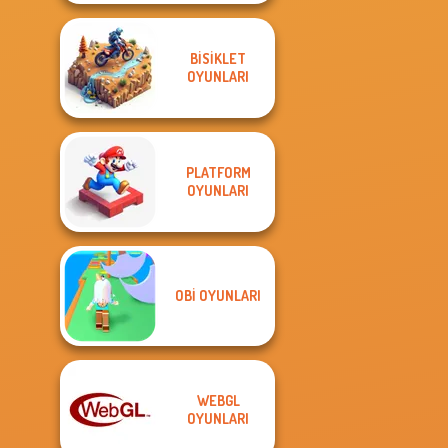
BISIKLET
OYUNLARI
PLATFORM
OYUNLARI
OBI OYUNLARI
WEBGL
OYUNLARI