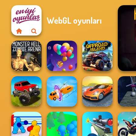
WebGL oyunları
Monster Hell:
Five 
Zombie Arena
Balloon Match 3D
Offroad Island
Offroad Muddy
Madness Driver
Trucks
Shape-shifting
Vertigo City
Roller B