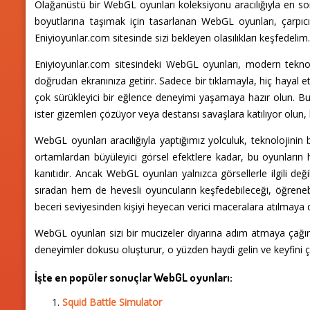
Olağanüstü bir WebGL oyunları koleksiyonu aracılığıyla en so
boyutlarına taşımak için tasarlanan WebGL oyunları, çarpıcı
Eniyioyunlar.com sitesinde sizi bekleyen olasılıkları keşfedelim
Eniyioyunlar.com sitesindeki WebGL oyunları, modern teknoloji
doğrudan ekranınıza getirir. Sadece bir tıklamayla, hiç hayal 
çok sürükleyici bir eğlence deneyimi yaşamaya hazır olun. Bu oy
ister gizemleri çözüyor veya destansı savaşlara katılıyor olun, 
WebGL oyunları aracılığıyla yaptığımız yolculuk, teknolojinin
ortamlardan büyüleyici görsel efektlere kadar, bu oyunların 
kanıtıdır. Ancak WebGL oyunları yalnızca görsellerle ilgili d
sıradan hem de hevesli oyuncuların keşfedebileceği, öğrenebil
beceri seviyesinden kişiyi heyecan verici maceralara atılmaya 
WebGL oyunları sizi bir mucizeler diyarına adım atmaya çağırıyo
deneyimler dokusu oluşturur, o yüzden haydi gelin ve keyfini çı
İşte en popüler sonuçlar WebGL oyunları:
Squid Battle Simulator