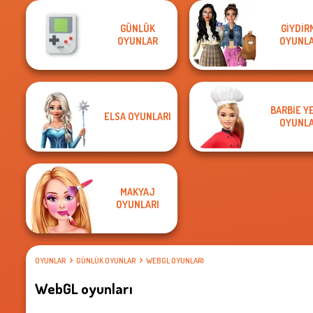
GÜNLÜK
GIYDIR
OYUNLAR
OYUNLA
BARBIE Y
ELSA OYUNLARI
OYUNLA
MAKYAJ
OYUNLARI
OYUNLAR
GÜNLÜK OYUNLAR
WEBGL OYUNLARI
WebGL oyunları