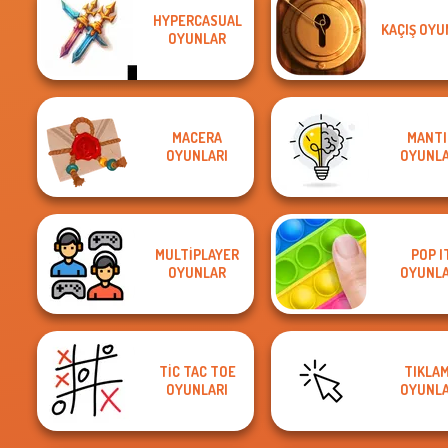
HYPERCASUAL
KAÇIŞ OYU
OYUNLAR
MACERA
MANTI
OYUNLARI
OYUNLA
MULTIPLAYER
POP I
OYUNLAR
OYUNLA
TIC TAC TOE
TIKLA
OYUNLARI
OYUNLA