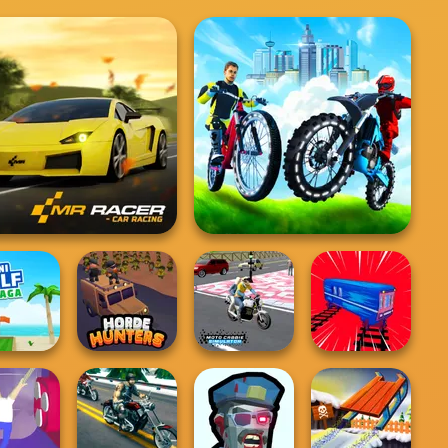
City Bike Racing
Mr. Racer
Champion
Moto Cabbie
Golf Saga
Horde Hunters
Simulator
Train Drift