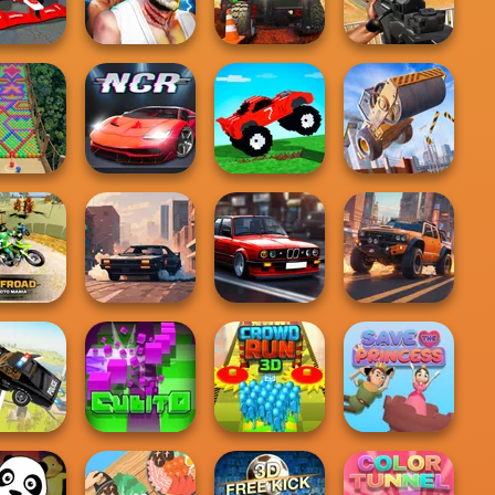
d Fight
Rush
Driving School
Car 2
d Extreme
Fighter Legends
Sniper Combat
acing
Duo
Offroad Life 3D
3D
Funny Mad
Construction
ble Fall
Night City Racing
Racing
Ramp Jumping
oad Moto
Highway Cars
Mania
City Rider
Traffic Racer
4x4 Offroader