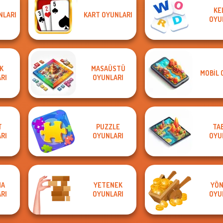
KE
NLARI
KART OYUNLARI
OYU
K
MASAÜSTÜ
MOBIL 
RI
OYUNLARI
T
PUZZLE
TA
RI
OYUNLARI
OYU
MA
YETENEK
YÖN
RI
OYUNLARI
OYU