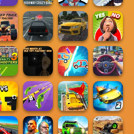
Highway Crazy
Zombies
lance It
Bike
Shooter
Snow Ride 3D
ter Truck
Real Drift
Yes or No
y Racing
Highway Traffic
Multiplayer
Challenge
y Shooters
Five Nights at Old
3
Toy Factory...
Draw Car Fight
Traffic Jam 3D
bet: Merge
Merge 2048 Gun
Super Hero
Ultimate Flying