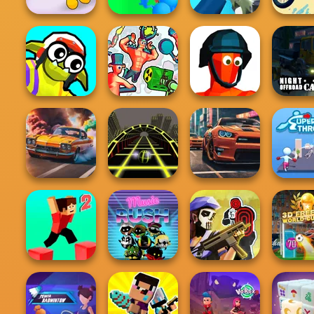
Boxing Gang
Crowd
Stars
Lumberjack
Sniper Shooter 2
Bike J
Funny Blade &
Night Of
Magic
Funny Shooter 2
Funny Shooter
Carg
3D Car Simulator
Ball Surfer 3D
Real City Driver
Super Th
Tom Clancy's
3D Free 