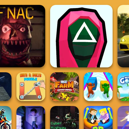
Nights At Christmas
Squid Battle Simulator
Nuts & Bolts
aller
Puzzle
Idle Farm
Push The Colors
Mini 