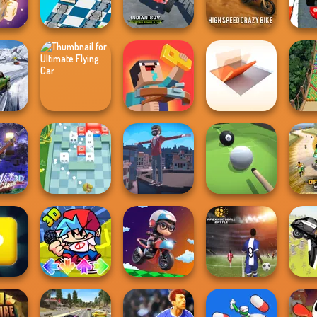
up 18
Teaser Games
Rally Point 3
Drag Race 3D
An
Indian SUV
Dusty Maze
Offroad
High Speed Crazy
Gran
ahjong
Hunter
Simulator
Bike
R
now
Ultimate Flying
Noob: Zombie
Folding Blocks
g 3D
Car
Prison Escape
Puzzle
Bub
Offr
ash 3D
Break n Bounce
Backflip Maniac
Pool Master 3D