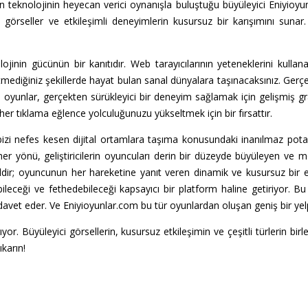
n teknolojinin heyecan verici oynanışla buluştuğu büyüleyici Eniyioyu
 görseller ve etkileşimli deneyimlerin kusursuz bir karışımını suna
.
nin gücünün bir kanıtıdır. Web tarayıcılarının yeteneklerini kullana
etmediğiniz şekillerde hayat bulan sanal dünyalara taşınacaksınız. Gerç
unlar, gerçekten sürükleyici bir deneyim sağlamak için gelişmiş grafik
her tıklama eğlence yolculuğunuzu yükseltmek için bir fırsattır.
 bizi nefes kesen dijital ortamlara taşıma konusundaki inanılmaz pota
her yönü, geliştiricilerin oyuncuları derin bir düzeyde büyüleyen ve
eğildir; oyuncunun her hareketine yanıt veren dinamik ve kusursuz bir 
eceği ve fethedebileceği kapsayıcı bir platform haline getiriyor. Bu
davet eder. Ve Eniyioyunlar.com bu tür oyunlardan oluşan geniş bir yelp
r. Büyüleyici görsellerin, kusursuz etkileşimin ve çeşitli türlerin bi
karın!