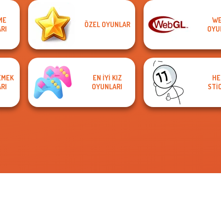
ME
WE
ÖZEL OYUNLAR
RI
OYU
EMEK
EN IYI KIZ
HE
RI
OYUNLARI
STI