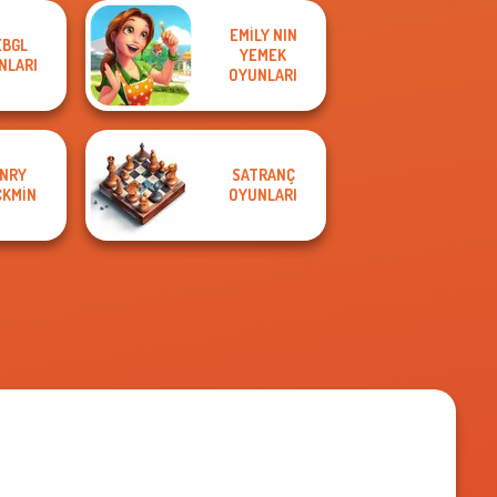
EMILY NIN
BGL
YEMEK
NLARI
OYUNLARI
NRY
SATRANÇ
CKMIN
OYUNLARI