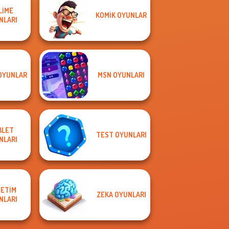
LIME
KOMIK OYUNLAR
NLARI
OYUNLAR
MSN OYUNLARI
BLET
TEST OYUNLARI
NLARI
ETIM
ZEKA OYUNLARI
NLARI