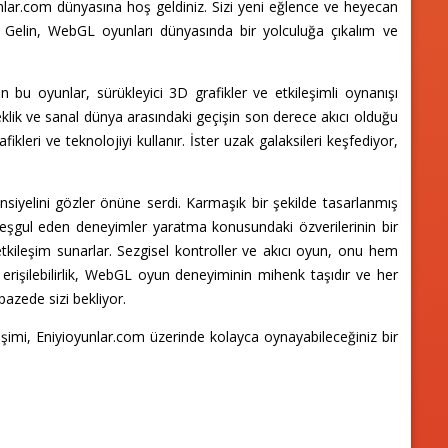
nlar.com dünyasına hoş geldiniz. Sizi yeni eğlence ve heyecan
r. Gelin, WebGL oyunları dünyasında bir yolculuğa çıkalım ve
n bu oyunlar, sürükleyici 3D grafikler ve etkileşimli oynanışı
eklik ve sanal dünya arasındaki geçişin son derece akıcı olduğu
leri ve teknolojiyi kullanır. İster uzak galaksileri keşfediyor,
nsiyelini gözler önüne serdi. Karmaşık bir şekilde tasarlanmış
 meşgul eden deneyimler yaratma konusundaki özverilerinin bir
etkileşim sunarlar. Sezgisel kontroller ve akıcı oyun, onu hem
 erişilebilirlik, WebGL oyun deneyiminin mihenk taşıdır ve her
azede sizi bekliyor.
rleşimi, Eniyioyunlar.com üzerinde kolayca oynayabileceğiniz bir