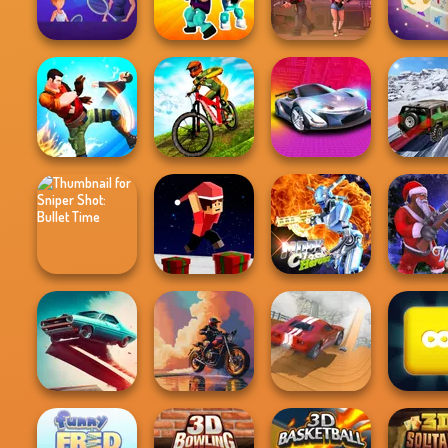
Parkour Block 2
Music Rush
Shootout
World C
Power
Noob vs Pro
Badminton
Challenge
Vortex 9
Mystic M
MX Offroad
SUV S
Gang Brawlers
Master
Grand Cyber City
Drivin
Sniper Shot:
Parkour Block
Moon Clash
Bullet Time
Xmas Special
Heroes
Winter Cl