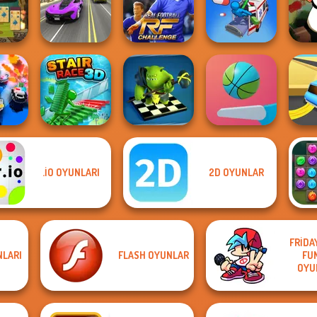
lock
Apex Football
8
FNF Music 3D
Moto Boss
Battle
Flying
Street Car Race
Real Football
aire
Ultimate
Challenge
Healing Driver
Pe
Checkers RPG:
.IO OYUNLARI
2D OYUNLAR
Online PvP
 Cops
Stair Race 3D
Battl...
Flipper Dunk 3D
Tu
FRIDA
NLARI
FLASH OYUNLAR
FUN
OYU