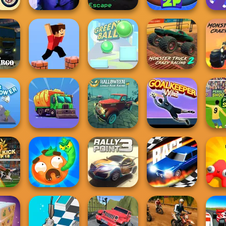
Cyber Highway
Ragdoll Arena 2
ump
Cursed Dreams
Escape
Player
Ba
fRoad
Monster Truck
Mons
o
Parkour Block 3D
Green Ball
Crazy Racing 2
Craz
Halloween
Lonely Road
Penalt
rower
Eco Recycler
Racing
Goalkeeper Wiz
Kick
Worm Out: Brain
Alpha