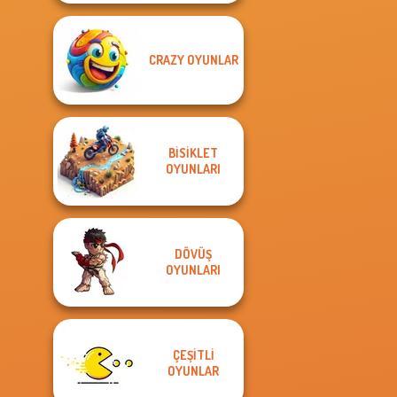
CRAZY OYUNLAR
BISIKLET
OYUNLARI
DÖVÜŞ
OYUNLARI
ÇEŞITLI
OYUNLAR