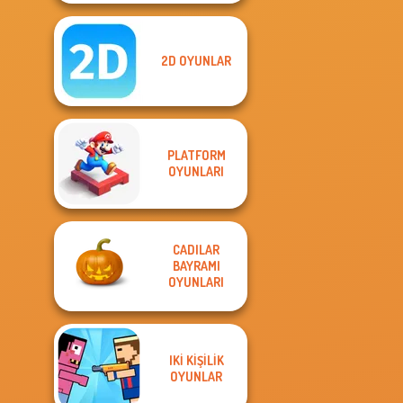
2D OYUNLAR
PLATFORM
OYUNLARI
CADILAR
BAYRAMI
OYUNLARI
IKI KIŞILIK
OYUNLAR