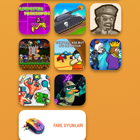
Geometry Dash:
FreezeNova
Tanks 2D: Tank
Zombies
Game
Wars
Shooter
Mini Guardians
Survival 456 But
Castle Defense
It Impostor
Murder
FARE OYUNLARI
Agent P Rebel
Funny Shooter 2
Spy