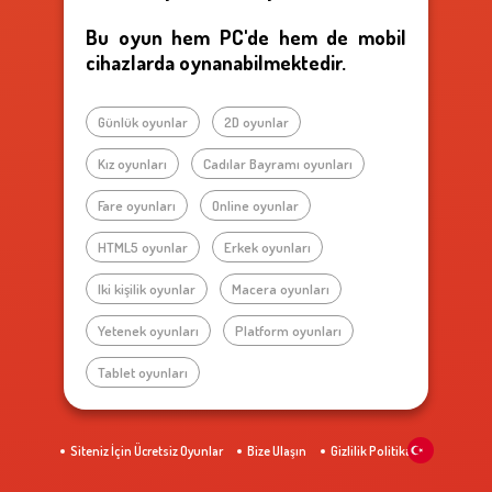
Bu oyun hem PC'de hem de mobil
cihazlarda oynanabilmektedir.
Günlük oyunlar
2D oyunlar
Kız oyunları
Cadılar Bayramı oyunları
Fare oyunları
Online oyunlar
HTML5 oyunlar
Erkek oyunları
Iki kişilik oyunlar
Macera oyunları
Yetenek oyunları
Platform oyunları
Tablet oyunları
Siteniz İçin Ücretsiz Oyunlar
Bize Ulaşın
Gizlilik Politikası