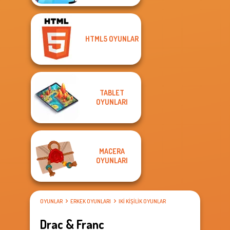
HTML5 OYUNLAR
TABLET
OYUNLARI
MACERA
OYUNLARI
OYUNLAR
ERKEK OYUNLARI
IKI KIŞILIK OYUNLAR
Drac & Franc