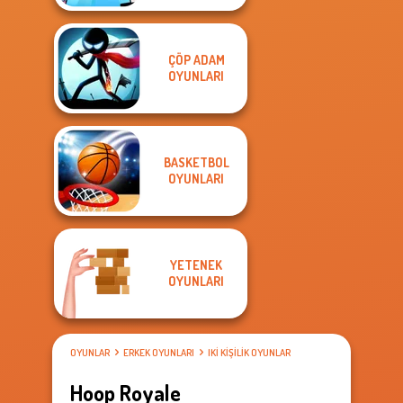
ÇÖP ADAM
OYUNLARI
BASKETBOL
OYUNLARI
YETENEK
OYUNLARI
OYUNLAR
ERKEK OYUNLARI
IKI KIŞILIK OYUNLAR
Hoop Royale