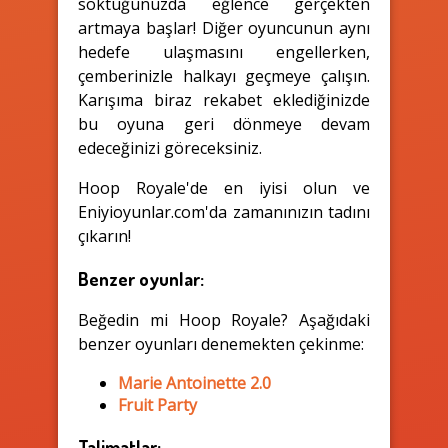
soktuğunuzda eğlence gerçekten
artmaya başlar! Diğer oyuncunun aynı
hedefe ulaşmasını engellerken,
çemberinizle halkayı geçmeye çalışın.
Karışıma biraz rekabet eklediğinizde
bu oyuna geri dönmeye devam
edeceğinizi göreceksiniz.
Hoop Royale'de en iyisi olun ve
Eniyioyunlar.com'da zamanınızın tadını
çıkarın!
Benzer oyunlar:
Beğedin mi Hoop Royale? Aşağıdaki
benzer oyunları denemekten çekinme:
Marie Antoinette 2.0
Fruit Party
Talimatlar: