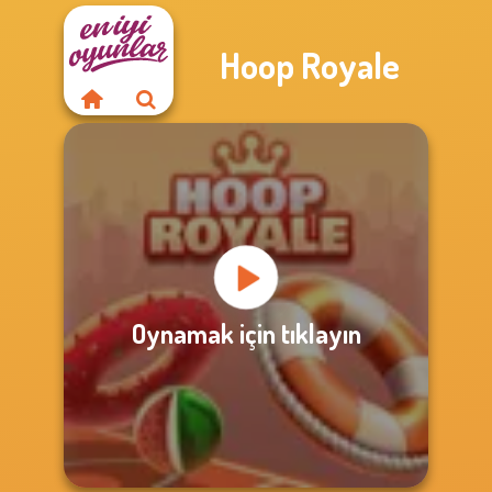
Hoop Royale
Oynamak için tıklayın