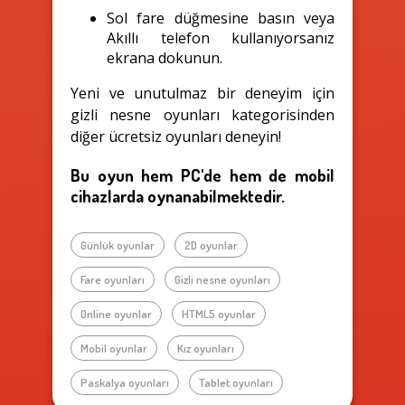
Sol fare düğmesine basın veya
Akıllı telefon kullanıyorsanız
ekrana dokunun.
Yeni ve unutulmaz bir deneyim için
gizli nesne oyunları kategorisinden
diğer ücretsiz oyunları deneyin!
Bu oyun hem PC'de hem de mobil
cihazlarda oynanabilmektedir.
Günlük oyunlar
2D oyunlar
Fare oyunları
Gizli nesne oyunları
Online oyunlar
HTML5 oyunlar
Mobil oyunlar
Kız oyunları
Paskalya oyunları
Tablet oyunları