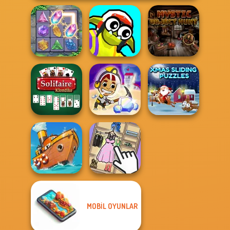
Funny Blade &
Mystic Object
Crystal Connect
Magic
Hunt
Solitaire
Idle Miner Space
Xmas Sliding
Klondike
Rush
Puzzles
MOBIL OYUNLAR
Clean the Ocean
Organize It