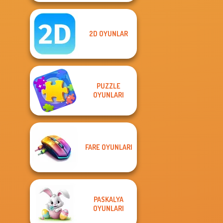
2D OYUNLAR
PUZZLE
OYUNLARI
FARE OYUNLARI
PASKALYA
OYUNLARI