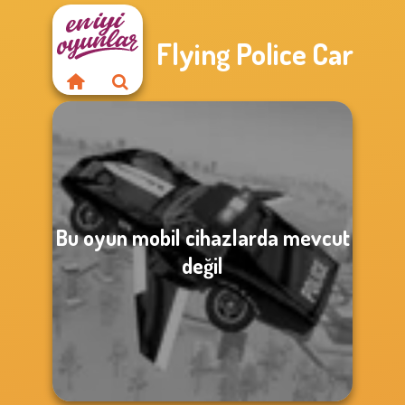
Flying Police Car
Bu oyun mobil cihazlarda mevcut
değil