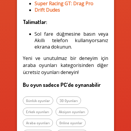
Super Racing GT: Drag Pro
Drift Dudes
Talimatlar:
Sol fare düğmesine basın veya
Akıllı telefon kullanıyorsanız
ekrana dokunun.
Yeni ve unutulmaz bir deneyim için
araba oyunları kategorisinden diğer
ücretsiz oyunları deneyin!
Bu oyun sadece PC'de oynanabilir
Günlük oyunlar
3D Oyunları
Erkek oyunları
Aksiyon oyunları
Araba oyunları
Online oyunlar