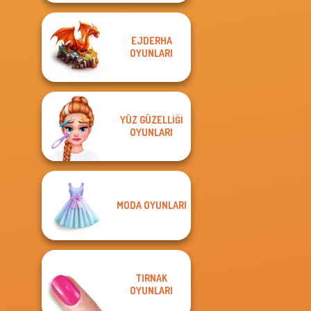
EJDERHA
OYUNLARI
YÜZ GÜZELLIĞI
OYUNLARI
MODA OYUNLARI
TIRNAK
OYUNLARI