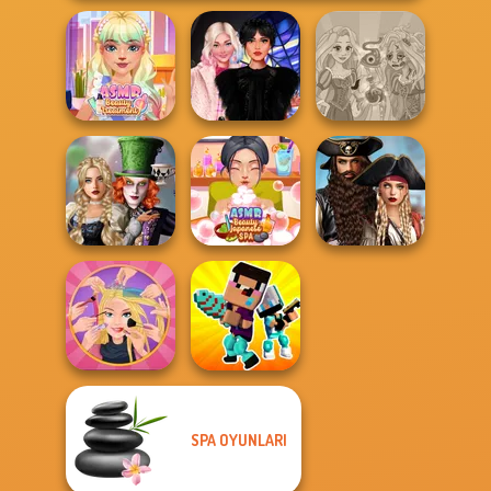
ASMR Beauty
Wednesday
Rapunzel
Treatment
Besties Fun Day
Zombie Curse
Alice and
Romance Of The
Friends:
ASMR Beauty
Seven Seas
Enchanted W...
Japanese Spa
Pira...
SPA OYUNLARI
Extreme
Noob vs Pro
Makeover
Challenge