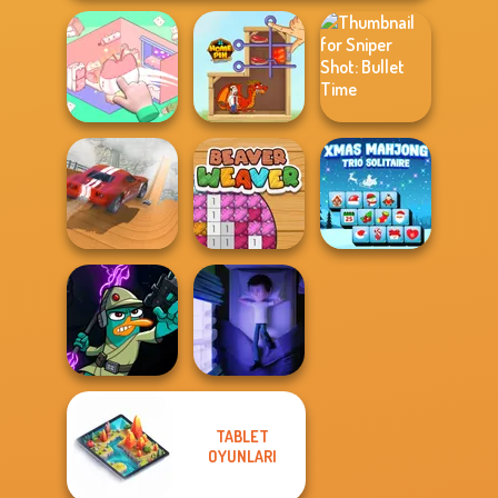
Organization
Sniper Shot:
Princess
Home Pin 1
Bullet Time
City Driver:
Xmas Mahjong
Destroy Car
Beaver Weaver
Trio Solitaire
TABLET
Agent P Rebel
OYUNLARI
Spy
Cursed Dreams