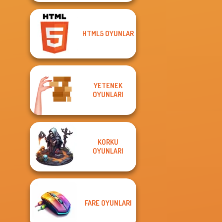
HTML5 OYUNLAR
YETENEK
OYUNLARI
KORKU
OYUNLARI
FARE OYUNLARI