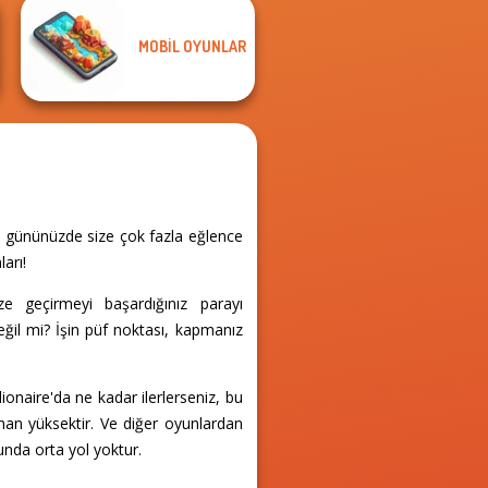
MOBIL OYUNLAR
e, gününüzde size çok fazla eğlence
arı!
ze geçirmeyi başardığınız parayı
eğil mi? İşin püf noktası, kapmanız
llionaire'da ne kadar ilerlerseniz, bu
aman yüksektir. Ve diğer oyunlardan
nunda orta yol yoktur.