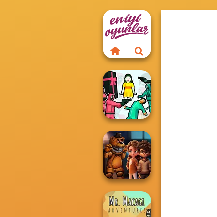
Squid Battle
Simulator
FNAF Horror At