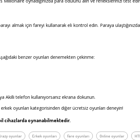
Millionaire oynadığınızda para ödülünü alın ve reflekslerinizi test edi
arayı almak için fareyi kullanarak eli kontrol edin. Paraya ulaştığınızd
Aşağıdaki benzer oyunları denemekten çekinme:
a Akıllı telefon kullanıyorsanız ekrana dokunun.
 erkek oyunları kategorisinden diğer ücretsiz oyunları deneyin!
l cihazlarda oynanabilmektedir.
Crazy oyunlar
Erkek oyunları
Fare oyunları
Online oyunlar
HT