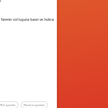
n.
a farenin sol tuşuna basın ve hızlıca
ML5 oyunlar
Macera oyunları