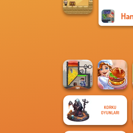
Home
Han
Mr. Macagi
Adventures
KORKU
OYUNLARI
Rescue Hero
Cooking Festival