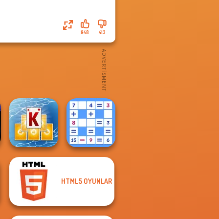
948
413
HTML5 OYUNLAR
Tripeaks Solitaire
Mathematical
Holiday
Crossword