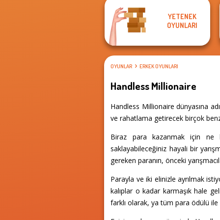
YETENEK
OYUNLARI
OYUNLAR
ERKEK OYUNLARI
Handless Millionaire
Handless Millionaire dünyasına adı
ve rahatlama getirecek birçok benze
Biraz para kazanmak için ne kad
saklayabileceğiniz hayali bir yarı
gereken paranın, önceki yarışmacıla
Parayla ve iki elinizle ayrılmak isti
kalıplar o kadar karmaşık hale gel
farklı olarak, ya tüm para ödülü ile