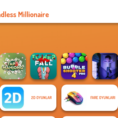
dless Millionaire
2D OYUNLAR
FARE OYUNLARI
Bubble Shooter
Tap 3 Mahjong
Tower Fall
Pro 4
Cursed Dreams