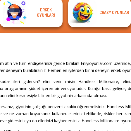
ERKEK
CRAZY OYUNLAR
OYUNLARI
m atın ve tüm endişelerinizi geride bırakın! Eniyioyunlar.com üzerind
r deneyim bulabilirsiniz. Hemen en iyilerden birini deneyin erkek oyunl
ar ileri gidersin? elini verir misin Handless Millionaire, elini
şma programının şiddet içeren bir versiyonudur. Kulağa basit geliyor, d
rın elini kesmesiyle bilinen bir giyotinin arkasında olması.
yorsanız, giyotinin çalıştığı benzersiz kalıbı öğrenmelisiniz. Handless Mi
ir ve ne zaman koyarsanız kullanın. elleriniz tehlikede, riskler her z
 eve gidersiniz ya da ellerinizi kaybedersiniz. Handless Millionaire oyu