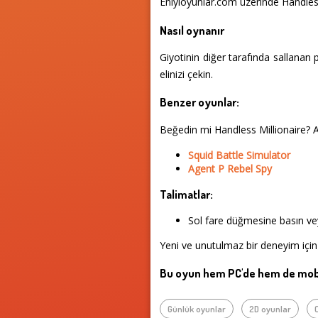
Eniyioyunlar.com üzerinde Handless 
Nasıl oynanır
Giyotinin diğer tarafında sallanan p
elinizi çekin.
Benzer oyunlar:
Beğedin mi Handless Millionaire? 
Squid Battle Simulator
Agent P Rebel Spy
Talimatlar:
Sol fare düğmesine basın vey
Yeni ve unutulmaz bir deneyim için
Bu oyun hem PC'de hem de mobi
Günlük oyunlar
2D oyunlar