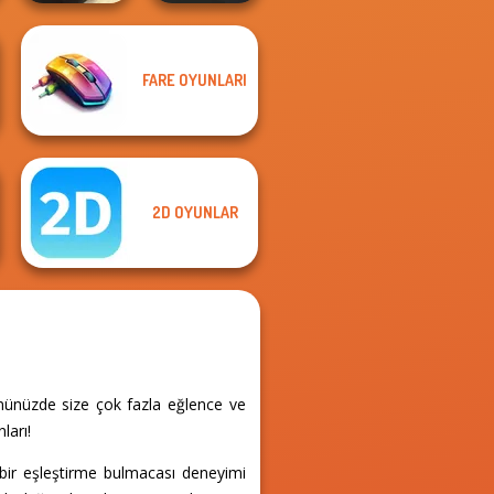
FARE OYUNLARI
Prison Escape
Rally Point 3
Online
2D OYUNLAR
ününüzde size çok fazla eğlence ve
ları!
 bir eşleştirme bulmacası deneyimi