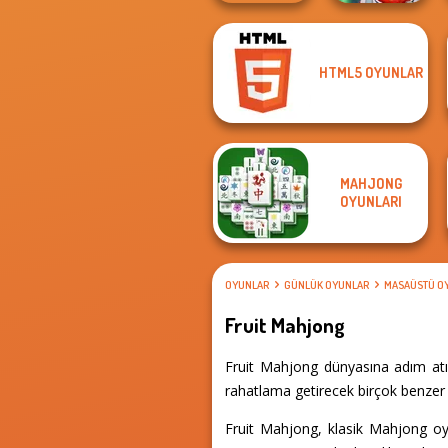
HTML5 OYUNLAR
Sniper Shot:
Bullet Time
Cooking Frenzy
MAHJONG
OYUNLARI
OYUNLAR
GÜNLÜK OYUNLAR
MASAÜSTÜ O
Fruit Mahjong
Fruit Mahjong dünyasına adım atın
rahatlama getirecek birçok benzer 
Fruit Mahjong, klasik Mahjong oyu