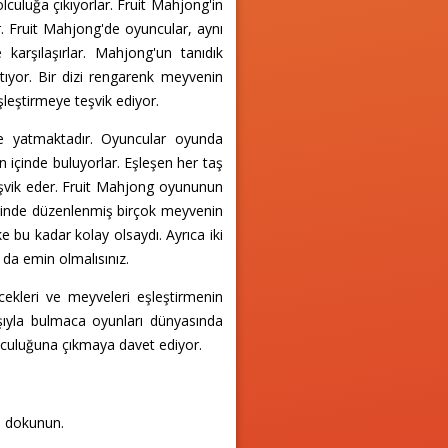
olculuğa çıkıyorlar. Fruit Mahjong'in
r. Fruit Mahjong'de oyuncular, aynı
 karşılaşırlar. Mahjong'un tanıdık
tıyor. Bir dizi rengarenk meyvenin
şleştirmeye teşvik ediyor.
inde yatmaktadır. Oyuncular oyunda
n içinde buluyorlar. Eşleşen her taş
 teşvik eder. Fruit Mahjong oyununun
alinde düzenlenmiş birçok meyvenin
 bu kadar kolay olsaydı. Ayrıca iki
da emin olmalısınız.
lecekleri ve meyveleri eşleştirmenin
nışıyla bulmaca oyunları dünyasında
yolculuğuna çıkmaya davet ediyor.
a dokunun.