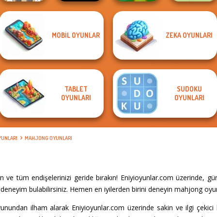
Mahjong At
MOBIL OYUNLAR
ZEKA OYUNLARI
Home -
3D Free Kick
Scandinavian...
Bloxorz
World Cup 18
Dr. Panda Farm
TABLET
SUDOKU
OYUNLARI
OYUNLARI
YUNLARI
MAHJONG OYUNLARI
 ve tüm endişelerinizi geride bırakın! Eniyioyunlar.com üzerinde, g
deneyim bulabilirsiniz. Hemen en iyilerden birini deneyin mahjong oyun
nundan ilham alarak Eniyioyunlar.com üzerinde sakin ve ilgi çekici