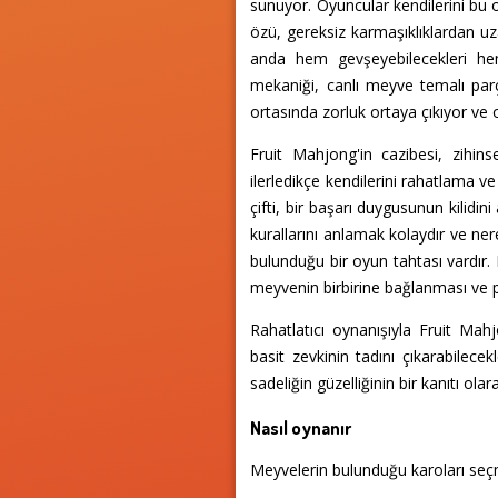
sunuyor. Oyuncular kendilerini bu oy
özü, gereksiz karmaşıklıklardan uz
anda hem gevşeyebilecekleri hem d
mekaniği, canlı meyve temalı parç
ortasında zorluk ortaya çıkıyor ve 
Fruit Mahjong'in cazibesi, zihins
ilerledikçe kendilerini rahatlama v
çifti, bir başarı duygusunun kilidi
kurallarını anlamak kolaydır ve n
bulunduğu bir oyun tahtası vardır.
meyvenin birbirine bağlanması ve p
Rahatlatıcı oynanışıyla Fruit Mahjo
basit zevkinin tadını çıkarabilece
sadeliğin güzelliğinin bir kanıtı o
Nasıl oynanır
Meyvelerin bulunduğu karoları seç