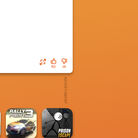
162
46