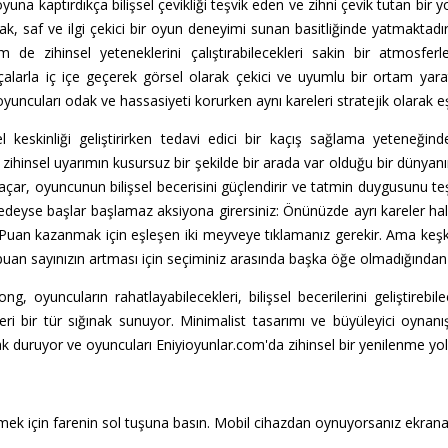
una kaptırdıkça bilişsel çevikliği teşvik eden ve zihni çevik tutan bir y
ak, saf ve ilgi çekici bir oyun deneyimi sunan basitliğinde yatmaktadı
e zihinsel yeteneklerini çalıştırabilecekleri sakin bir atmosferle
alarla iç içe geçerek görsel olarak çekici ve uyumlu bir ortam yara
oyuncuları odak ve hassasiyeti korurken aynı kareleri stratejik olarak e
el keskinliği geliştirirken tedavi edici bir kaçış sağlama yeteneğ
e zihinsel uyarımın kusursuz bir şekilde bir arada var olduğu bir dünyanı
ni açar, oyuncunun bilişsel becerisini güçlendirir ve tatmin duygusunu
eredeyse başlar başlamaz aksiyona girersiniz: Önünüzde ayrı kareler h
 Puan kazanmak için eşleşen iki meyveye tıklamanız gerekir. Ama keşke
uan sayınızın artması için seçiminiz arasında başka öğe olmadığından 
ng, oyuncuların rahatlayabilecekleri, bilişsel becerilerini geliştirebi
kleri bir tür sığınak sunuyor. Minimalist tasarımı ve büyüleyici oyna
larak duruyor ve oyuncuları Eniyioyunlar.com'da zihinsel bir yenilenme 
mek için farenin sol tuşuna basın. Mobil cihazdan oynuyorsanız ekran