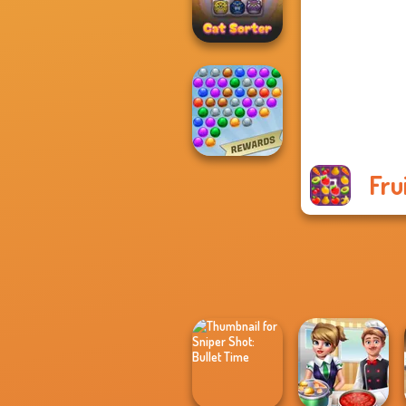
Daily Sudoku
Cat Sorter Puzzle
Fru
Bubble Shooter
Extreme