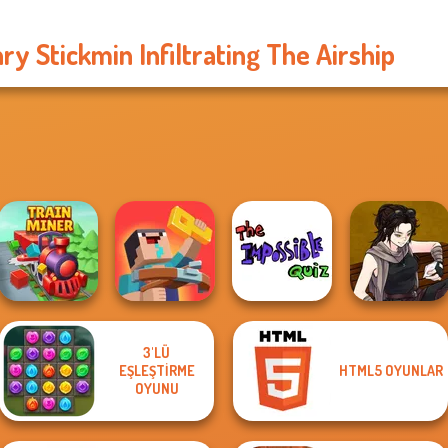
ry Stickmin Infiltrating The Airship
3'LÜ
EŞLEŞTIRME
HTML5 OYUNLAR
Noob: Zombie
The Impossible
Manga Creator
Train Miner
Prison Escape
OYUNU
Quiz Classic
Star Wars: Page...