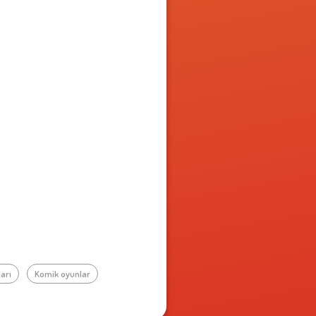
ları
Komik oyunlar