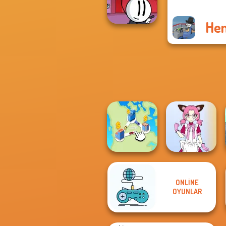
Jailbreak Story
Hen
Henry Stickmin
Fleeing The
Com...
ONLINE
Tokyo Mew Mew
OYUNLAR
State Connect
Creator