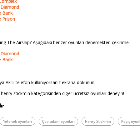
 Complex
e Diamond
e Bank
e Prison
ating The Airship? Aşağıdaki benzer oyunları denemekten çekinme:
e Diamond
e Bank
a Akıllı telefon kullanıyorsanız ekrana dokunun.
 henry stickmin kategorisinden diğer ücretsiz oyunları deneyin!
ir
Yetenek oyunları
Çöp adam oyunları
Henry Stickmin
Kaçış oyun