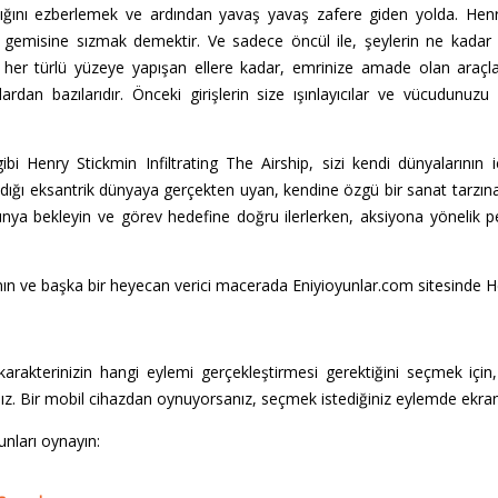
ını ezberlemek ve ardından yavaş yavaş zafere giden yolda. Henry 
emisine sızmak demektir. Ve sadece öncül ile, şeylerin ne kadar ya
n her türlü yüzeye yapışan ellere kadar, emrinize amade olan araçla
ardan bazılarıdır. Önceki girişlerin size ışınlayıcılar ve vücudunuzu 
 Henry Stickmin Infiltrating The Airship, sizi kendi dünyalarının 
dığı eksantrik dünyaya gerçekten uyan, kendine özgü bir sanat tarzına
dünya bekleyin ve görev hedefine doğru ilerlerken, aksiyona yöneli
ın ve başka bir heyecan verici macerada Eniyioyunlar.com sitesinde Hen
rakterinizin hangi eylemi gerçekleştirmesi gerektiğini seçmek için,
nız. Bir mobil cihazdan oynuyorsanız, seçmek istediğiniz eylemde ekr
unları oynayın: