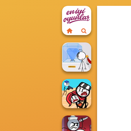
Henry Stickmin
Stealing The Di...
Stickman