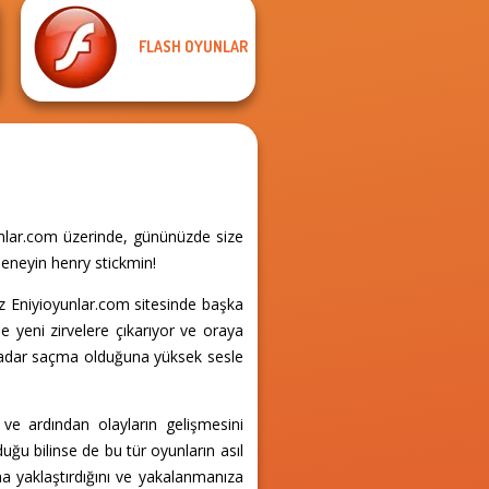
FLASH OYUNLAR
yunlar.com üzerinde, gününüzde size
deneyin henry stickmin!
ız Eniyioyunlar.com sitesinde başka
de yeni zirvelere çıkarıyor ve oraya
 kadar saçma olduğuna yüksek sesle
ve ardından olayların gelişmesini
olduğu bilinse de bu tür oyunların asıl
aha yaklaştırdığını ve yakalanmanıza