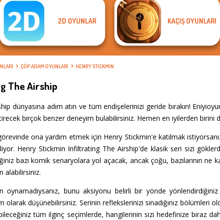
2D OYUNLAR
KAÇIŞ OYUNLARI
NLARI
ÇÖP ADAM OYUNLARI
HENRY STICKMIN
ng The Airship
rship dünyasına adım atın ve tüm endişelerinizi geride bırakın! Eniyio
irecek birçok benzer deneyim bulabilirsiniz. Hemen en iyilerden birini 
görevinde ona yardım etmek için Henry Stickmin'e katılmak istiyorsan
iyor. Henry Stickmin Infiltrating The Airship'de klasik seri sizi gökler
iniz bazı komik senaryolara yol açacak, ancak çoğu, bazılarının ne
alabilirsiniz.
n oynamadıysanız, bunu aksiyonu belirli bir yönde yönlendirdiğiniz 
film olarak düşünebilirsiniz. Serinin reflekslerinizi sınadığınız bölümleri 
bileceğiniz tüm ilginç seçimlerde, hangilerinin sizi hedefinize biraz d