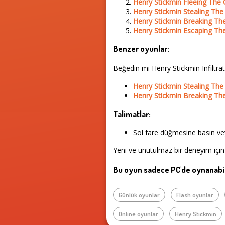
Henry Stickmin Fleeing The
Henry Stickmin Stealing Th
Henry Stickmin Breaking Th
Henry Stickmin Escaping Th
Benzer oyunlar:
Beğedin mi Henry Stickmin Infiltr
Henry Stickmin Stealing Th
Henry Stickmin Breaking Th
Talimatlar:
Sol fare düğmesine basın vey
Yeni ve unutulmaz bir deneyim için
Bu oyun sadece PC'de oynanabil
Günlük oyunlar
Flash oyunlar
Online oyunlar
Henry Stickmin