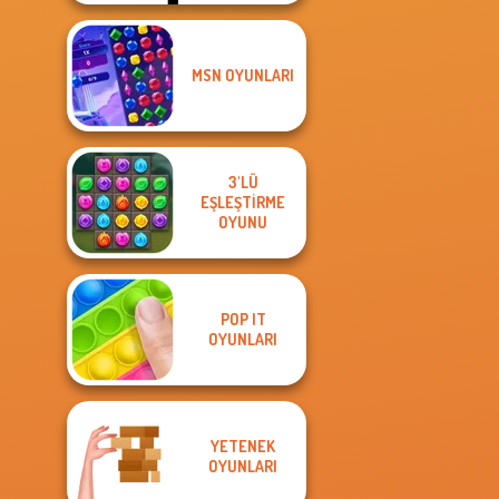
MSN OYUNLARI
3'LÜ
EŞLEŞTIRME
OYUNU
POP IT
OYUNLARI
YETENEK
OYUNLARI