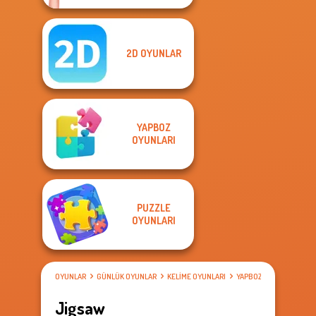
2D OYUNLAR
YAPBOZ
OYUNLARI
PUZZLE
OYUNLARI
OYUNLAR
GÜNLÜK OYUNLAR
KELIME OYUNLARI
YAPBOZ OYUNLARI
Jigsaw