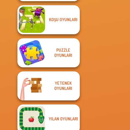
KOŞU OYUNLARI
PUZZLE
OYUNLARI
YETENEK
OYUNLARI
YILAN OYUNLARI