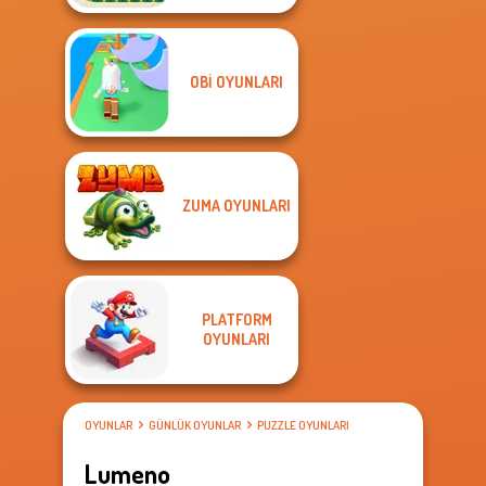
OBI OYUNLARI
ZUMA OYUNLARI
PLATFORM
OYUNLARI
OYUNLAR
GÜNLÜK OYUNLAR
PUZZLE OYUNLARI
Lumeno