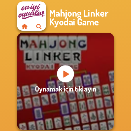
Mahjong Linker
Kyodai Game
Oynamak için tıklayın