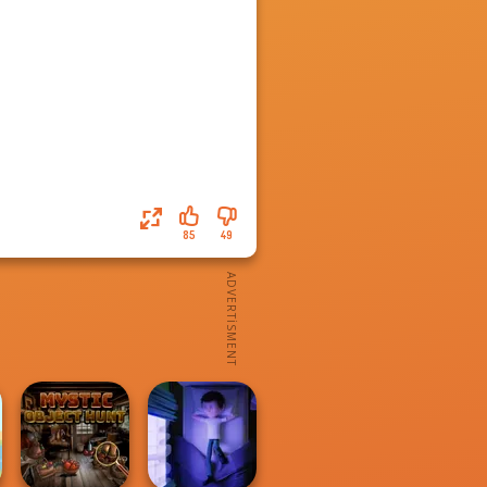
85
49