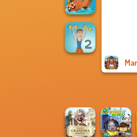
Heart
Clean the Ocean
Mar
Muscle Clicker 2