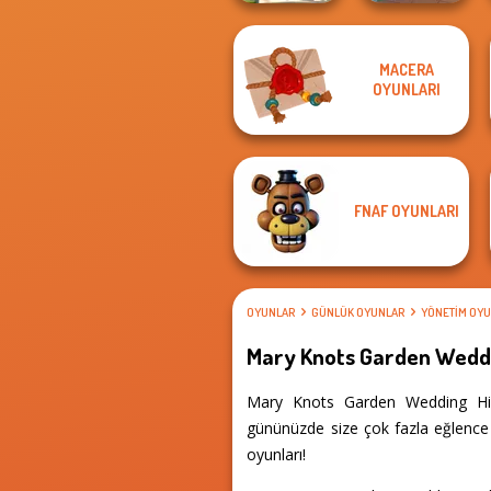
MACERA
What Is Grandma
OYUNLARI
Hiding
Dr. Panda Airport
FNAF OYUNLARI
OYUNLAR
GÜNLÜK OYUNLAR
YÖNETIM OYU
Mary Knots Garden Weddi
Mary Knots Garden Wedding Hidd
gününüzde size çok fazla eğlence 
oyunları!