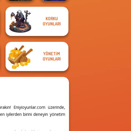
KORKU
Mystic Object
OYUNLARI
Hunt
Cursed Dreams
YÖNETIM
OYUNLARI
kın! Eniyioyunlar.com üzerinde,
n iyilerden birini deneyin yönetim