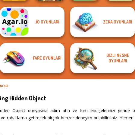
.IO OYUNLARI
ZEKA OYUNLARI
Easter
Vega Mix: Fairy
Craft Drill
Eggventure
Town
Dr. Panda Farm
GIZLI NESNE
FARE OYUNLARI
OYUNLARI
NLARI
ng Hidden Object
en Object dünyasına adım atın ve tüm endişelerinizi geride bıra
ve rahatlama getirecek birçok benzer deneyim bulabilirsiniz. Hemen e