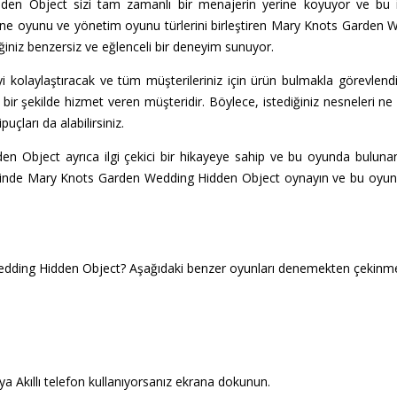
n Object sizi tam zamanlı bir menajerin yerine koyuyor ve bu işin
 nesne oyunu ve yönetim oyunu türlerini birleştiren Mary Knots Garden 
ğiniz benzersiz ve eğlenceli bir deneyim sunuyor.
 kolaylaştıracak ve tüm müşterileriniz için ürün bulmakla görevlendi
 bir şekilde hizmet veren müşteridir. Böylece, istediğiniz nesneleri ne 
uçları da alabilirsiniz.
 Object ayrıca ilgi çekici bir hikayeye sahip ve bu oyunda buluna
esinde Mary Knots Garden Wedding Hidden Object oynayın ve bu oyundak
dding Hidden Object? Aşağıdaki benzer oyunları denemekten çekinm
a Akıllı telefon kullanıyorsanız ekrana dokunun.