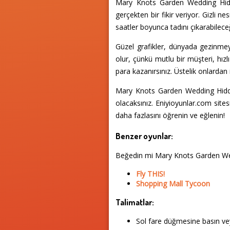
Mary Knots Garden Wedding Hidde
gerçekten bir fikir veriyor. Gizli
saatler boyunca tadını çıkarabilece
Güzel grafikler, dünyada gezinmeyi
olur, çünkü mutlu bir müşteri, hızlı
para kazanırsınız. Üstelik onlardan ip
Mary Knots Garden Wedding Hidden
olacaksınız. Eniyioyunlar.com sit
daha fazlasını öğrenin ve eğlenin!
Benzer oyunlar:
Beğedin mi Mary Knots Garden We
Fly THIS!
Shopping Mall Tycoon
Talimatlar:
Sol fare düğmesine basın vey