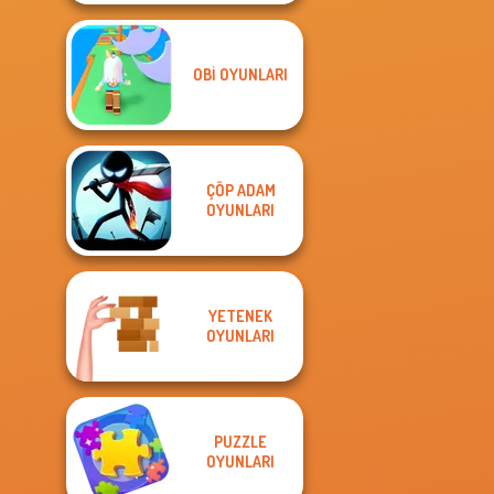
OBI OYUNLARI
ÇÖP ADAM
OYUNLARI
YETENEK
OYUNLARI
PUZZLE
OYUNLARI