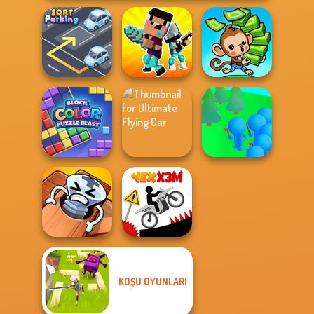
Noob vs Pro
Sort Parking
Challenge
Mini Monkey Mart
Block Color
Ultimate Flying
Crowd
Puzzle Blast
Car
Lumberjack
KOŞU OYUNLARI
Pin Master: Screw
Puzzle Quest
Vex X3M