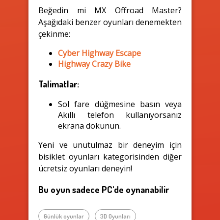
Beğedin mi MX Offroad Master?
Aşağıdaki benzer oyunları denemekten
çekinme:
Cyber Highway Escape
Highway Crazy Bike
Talimatlar:
Sol fare düğmesine basın veya
Akıllı telefon kullanıyorsanız
ekrana dokunun.
Yeni ve unutulmaz bir deneyim için
bisiklet oyunları kategorisinden diğer
ücretsiz oyunları deneyin!
Bu oyun sadece PC'de oynanabilir
Günlük oyunlar
3D Oyunları