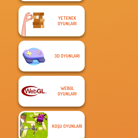
YETENEK
OYUNLARI
3D OYUNLARI
WEBGL
OYUNLARI
KOŞU OYUNLARI