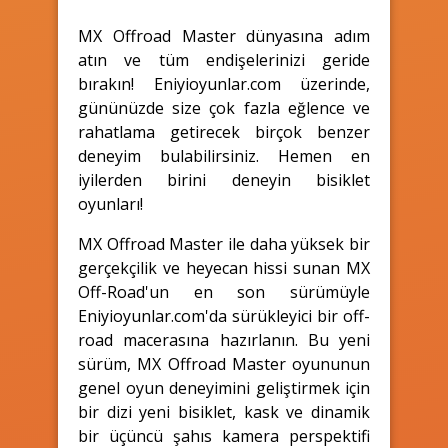
MX Offroad Master dünyasına adım
atın ve tüm endişelerinizi geride
bırakın! Eniyioyunlar.com üzerinde,
gününüzde size çok fazla eğlence ve
rahatlama getirecek birçok benzer
deneyim bulabilirsiniz. Hemen en
iyilerden birini deneyin bisiklet
oyunları!
MX Offroad Master ile daha yüksek bir
gerçekçilik ve heyecan hissi sunan MX
Off-Road'un en son sürümüyle
Eniyioyunlar.com'da sürükleyici bir off-
road macerasına hazırlanın. Bu yeni
sürüm, MX Offroad Master oyununun
genel oyun deneyimini geliştirmek için
bir dizi yeni bisiklet, kask ve dinamik
bir üçüncü şahıs kamera perspektifi