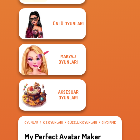
ÜNLÜ OYUNLARI
MAKYAJ
OYUNLARI
AKSESUAR
OYUNLARI
OYUNLAR
KIZ OYUNLARI
GÜZELLIK OYUNLARI
GIYDIRME OYUNLARI
My Perfect Avatar Maker