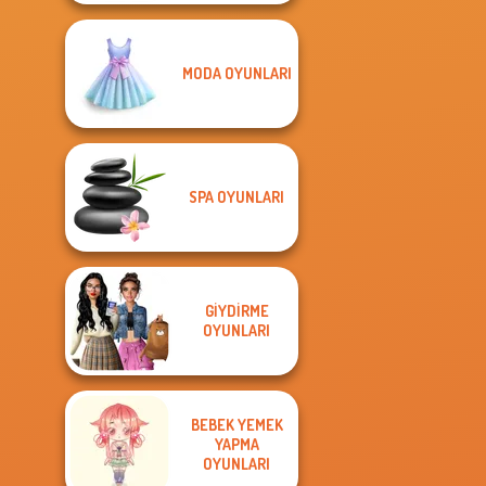
MODA OYUNLARI
SPA OYUNLARI
GIYDIRME
OYUNLARI
BEBEK YEMEK
YAPMA
OYUNLARI