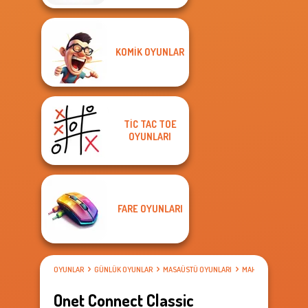
KOMIK OYUNLAR
TIC TAC TOE
OYUNLARI
FARE OYUNLARI
OYUNLAR
GÜNLÜK OYUNLAR
MASAÜSTÜ OYUNLARI
MAHJONG OYUNLAR
Onet Connect Classic