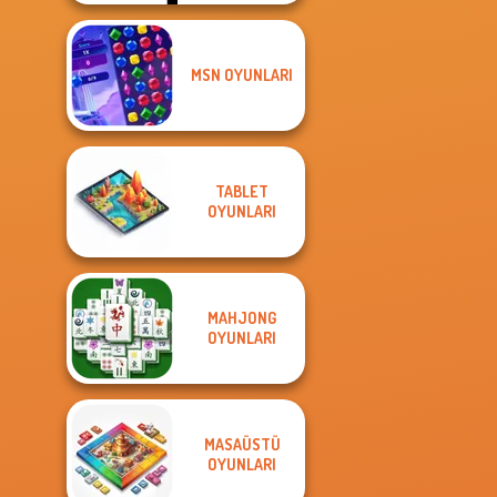
MSN OYUNLARI
TABLET
OYUNLARI
MAHJONG
OYUNLARI
MASAÜSTÜ
OYUNLARI