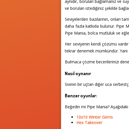
aynıdır, boruları bağlamanız ve su
ve boruları istediğiniz şekilde bağl
Seviyelerden bazılarının, onları t
daha fazla katkıda bulunur. Pipe Man
Pipe Mania, bolca mutluluk ve eğlen
Her seviyenin kendi çözümü vardır v
tekrar denemek mümkündür. Yani se
Bulmaca çözme becerilerinizi deney
Nasıl oynanır
Sıvının bir uçtan diğer uca serbes
Benzer oyunlar:
Beğedin mi Pipe Mania? Aşağıdaki
10x10 Winter Gems
Hex Takeover