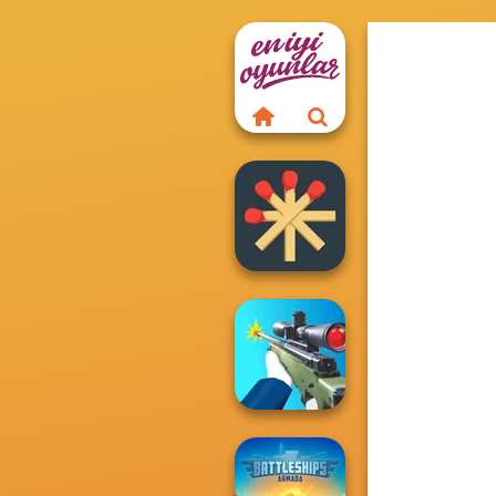
Matchstick
Puzzles