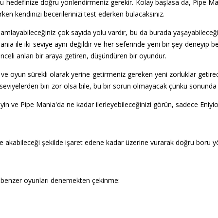
yu hedefinize doğru yönlendirmeniz gerekir. Kolay başlasa da, Pipe Ma
arken kendinizi becerilerinizi test ederken bulacaksınız.
amamlayabileceğiniz çok sayıda yolu vardır, bu da burada yaşayabilec
ia ile iki seviye aynı değildir ve her seferinde yeni bir şey deneyip be
celi anları bir araya getiren, düşündüren bir oyundur.
e oyun sürekli olarak yerine getirmeniz gereken yeni zorluklar getirece
viyelerden biri zor olsa bile, bu bir sorun olmayacak çünkü sonunda
in ve Pipe Mania'da ne kadar ilerleyebileceğinizi görün, sadece Eniyi
tçe akabileceği şekilde işaret edene kadar üzerine vurarak doğru boru 
 benzer oyunları denemekten çekinme: