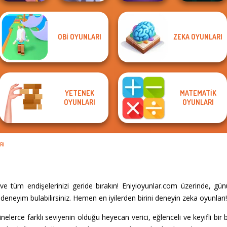
OBI OYUNLARI
ZEKA OYUNLARI
Ski Jump
Dungeon Master
Sorting Sorcery
Challenge
Mystic Mahjong
Knight
YETENEK
MATEMATIK
OYUNLARI
OYUNLARI
RI
e tüm endişelerinizi geride bırakın! Eniyioyunlar.com üzerinde, gü
eneyim bulabilirsiniz. Hemen en iyilerden birini deneyin zeka oyunları
nelerce farklı seviyenin olduğu heyecan verici, eğlenceli ve keyifli bi