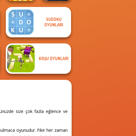
SUDOKU
OYUNLARI
Rachel Holmes
Backflip Maniac
KOŞU OYUNLARI
nünüzde size çok fazla eğlence ve
!
r bulmaca oyunudur. Fikir her zaman