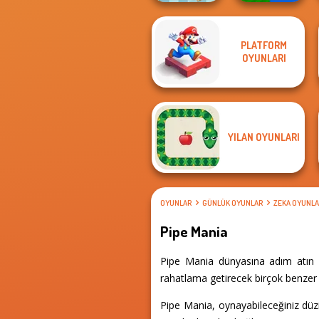
PLATFORM
Mind Games for
OYUNLARI
Break n Bounce
2-3-4 Player
YILAN OYUNLARI
OYUNLAR
GÜNLÜK OYUNLAR
ZEKA OYUNLA
Pipe Mania
Pipe Mania dünyasına adım atın v
rahatlama getirecek birçok benzer d
Pipe Mania, oynayabileceğiniz düzi