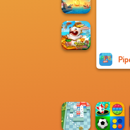
Sniper Shooter 2
Battleships
Armada
Pip
Rabbids Volcano
Panic